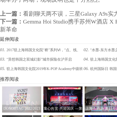
上一篇：
看剧聊天两不误，三星Galaxy A9s
下一篇：
Gemma Hoi Studio携手苏州W酒店 
新革命
延伸阅读
01.
02.
2017驻上海韩国文化院“桥”系列Ⅵ，“点、线、
“水墨-东方水墨
03.
04.
“异想韩国之双城幻影”城市探险在沪开启
驻上海韩国文化
面”展揭幕
城，中韩共拾传统文
05.
06.
驻上海韩国文化院2019年K-POP Academy中级班
杭州国际日 韩
验与众不同的韩国之
圆满落幕
推荐阅读
DONOTTAG 2022/2023
童心向党 共迎国庆 —第
上海ifc商场 夏日
时装创意秀开启，众星
六届“华韵之声”语文朗
拟互动艺术展