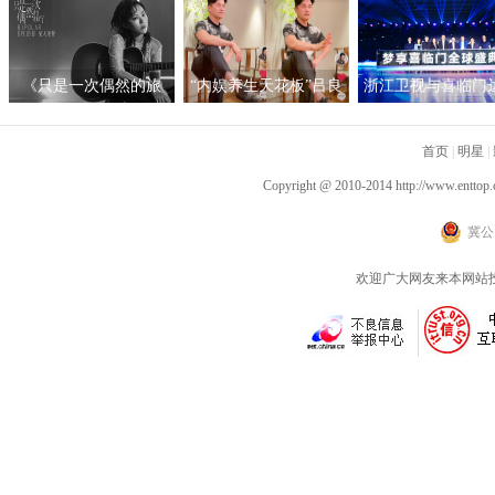
携手开启时髦新篇章
读大会总展演在京隆重
举行
《只是一次偶然的旅
“内娱养生天花板”吕良
浙江卫视与喜临门
行》呈现沉浸听感 窦靖
伟自创“空气二郎腿”引
战略合作，积极探
童首度创作电影原声
爆全网 网友：坚持10秒
新营销模式
首页
|
明星
|
已是极限
Copyright @ 2010-2014
http://www.enttop.
冀公网
欢迎广大网友来本网站