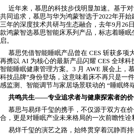
近年来，慕思的科技步伐明显加速。基于对
共同追求，慕思与华为鸿蒙智选于2022年开
三年的深度技术共研与生态融合，去年9月26
款鸿蒙智选慕思智能床系列产品，标志着睡眠
启。
慕思凭借智能睡眠产品曾在 CES 斩获多项大
再携以 AI 为核心的最新产品闪耀 CES 全
智能睡眠健康管理方案。3 月 AWE 展会上，
科技品牌”身份登场，这意味着床不再只是一
感监测、智能调节与家居场景联动的 “睡眠终端
共鸣共生——专业追求者与健康探索者的价
慕思与易烊千玺的携手，不仅源于双方在价
合，更是对睡眠产业未来格局的一次前瞻性诠
易烊千玺的演艺之路，始终贯穿着沉静而持