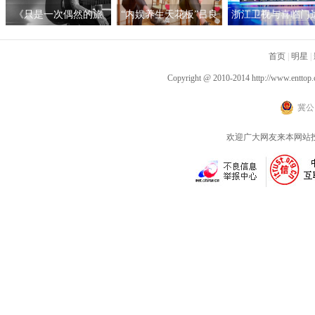
举行
《只是一次偶然的旅
“内娱养生天花板”吕良
浙江卫视与喜临门
行》呈现沉浸听感 窦靖
伟自创“空气二郎腿”引
战略合作，积极探
童首度创作电影原声
爆全网 网友：坚持10秒
新营销模式
首页
|
明星
|
已是极限
Copyright @ 2010-2014
http://www.enttop.
冀公网
欢迎广大网友来本网站