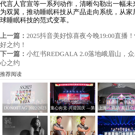
代言人官宣等一系列动作，清晰勾勒出一幅未来
为双翼，推动睡眠科技从产品走向系统，从家
球睡眠科技的范式变革。
上一篇：
2025抖音美好惊喜夜今晚19:00直
好之约！
下一篇：
小红书REDGALA 2.0落地峨眉山
心之约
推荐阅读
DONOTTAG 2022/2023
童心向党 共迎国庆 —第
上海ifc商场 夏日
时装创意秀开启，众星
六届“华韵之声”语文朗
拟互动艺术展
携手开启时髦新篇章
读大会总展演在京隆重