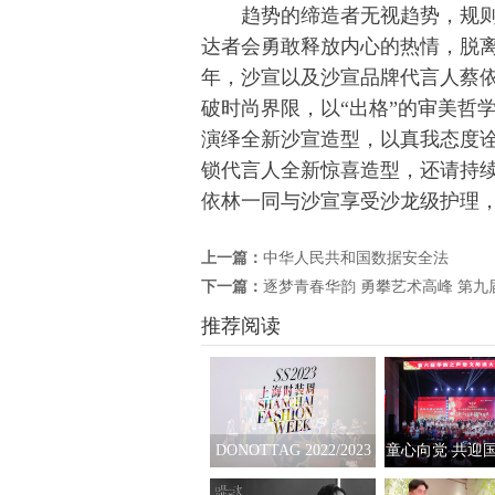
趋势的缔造者无视趋势，规则
达者会勇敢释放内心的热情，脱
年，沙宣以及沙宣品牌代言人蔡依
破时尚界限，以“出格”的审美哲
演绎全新沙宣造型，以真我态度
锁代言人全新惊喜造型，还请持
依林一同与沙宣享受沙龙级护理
上一篇：
中华人民共和国数据安全法
下一篇：
逐梦青春华韵 勇攀艺术高峰 第
推荐阅读
DONOTTAG 2022/2023
童心向党 共迎国
时装创意秀开启，众星
六届“华韵之声