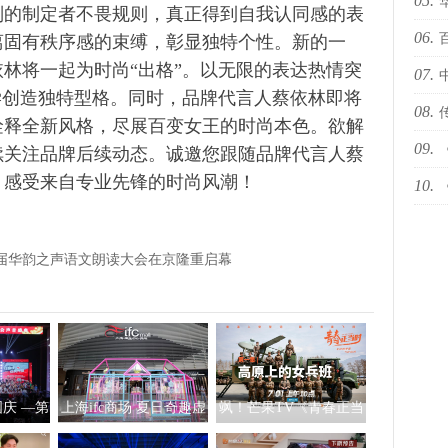
05.
十佳
的制定者不畏规则，真正得到自我认同感的表
06.
国际
离固有秩序感的束缚，彰显独特个性。新的一
林将一起为时尚“出格”。以无限的表达热情突
07.
依林
学创造独特型格。同时，品牌代言人蔡依林即将
08.
诠释全新风格，尽展百变女王的时尚本色。欲解
09.
下何
续关注品牌后续动态。诚邀您跟随品牌代言人蔡
，感受来自专业先锋的时尚风潮！
10.
然青
世代
九届华韵之声语文朗读大会在京隆重启幕
庆 —第
上海ifc商场 夏日奇趣虚
飒！芒果TV《青春正当
”语文朗
拟互动艺术展
时》走近首支高原女子