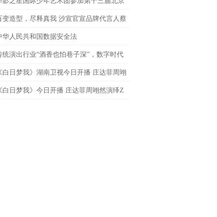
导演
华影之星国际少年艺术团参加第十三届北京
网络电影展，传承电影梦
百变造型，尽释真我 沙宣官宣品牌代言人蔡
 共启「出格」之旅
中华人民共和国数据安全法
传统演出行业“酒香也怕巷子深”，数字时代
处才是下一个突破口？
《白日梦我》湖南卫视今日开播 庄达菲周翊
春飞驰炽热逐梦
《白日梦我》今日开播 庄达菲周翊然演绎Z
炽热青春