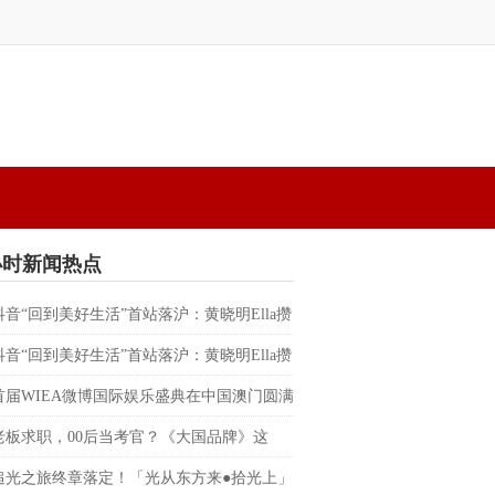
小时新闻热点
抖音“回到美好生活”首站落沪：黄晓明Ella攒
替都市人预约一场不赶时间的晚风
抖音“回到美好生活”首站落沪：黄晓明Ella攒
替都市人预约一场不赶时间的晚风
首届WIEA微博国际娱乐盛典在中国澳门圆满
朴宰范、边伯贤、RIIZE、BILLKIN、PP
老板求职，00后当考官？《大国品牌》这
反向招聘”脱口秀，让企业家“集体破防”
追光之旅终章落定！「光从东方来●拾光上」