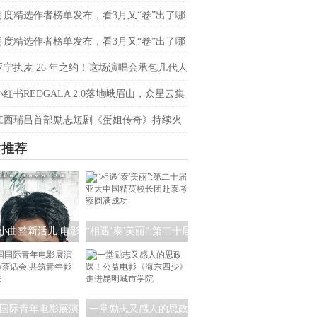
会定档4月20日
月度精选作者榜单发布，看3月又“卷”出了哪
音爆款？
月度精选作者榜单发布，看3月又“卷”出了哪
音爆款？
亚宁执麦 26 年之约！这场演唱会承包几代人
忆
小红书REDGALA 2.0落地峨眉山，众星云集
春日野心之约
江西瑞昌首部励志短剧《蛋姐传奇》持续火
双平台数据刷新纪录，见证本土力量
片推荐
小曲整新活儿 电影
“相遇‘泰'美丽”:第二十届
清水河：重生》角
亚太中国精英校长团赴
海报暗藏时间迷局
泰考察圆满成功
国际青年电影展演
一堂励志又感人的思政