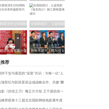
员茶话会:共筑青年
课！公益电影《海东四
影视未来
少》走进昆明城市学院
朋巡演长沙站唱响
全国助残日，公益电影
 音乐传承跨越新世
《海东四少》丽江展映
代
圆满成功
晓语化身可爱小龙
吕良伟新片上线与侄女
相央视春晚，为大
吕晨曦默契开播 彰显硬
点推荐
家送来新春祝福
汉父亲的铁汉柔情
易烊千玺与慕思的“深度”共识：为每一位“人
上者”续航
欢瑞世纪与阶跃星辰达成战略合作、共建“麟
AI联合实验室
电影《彷徨之刃》曝正片片段 王千源彷徨一
战恶魔少年
高峰荣获第十三届北京国际网络电影展年度