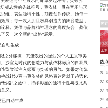
审美表达与个性展示的屏障发起冲击，突破界
艺人
乐坛标志性的先锋符号，蔡依林一贯在音乐与形
在思维，表达独特个性，颠覆创作传统。她每一
的拓展；每一次大胆且极具创造力的舞台造型，
苏有
的诠释。凭借与品牌精神理念的高度契合，蔡依
青春
了又一次全新的“出格”展示。
王妍
界限之外碰撞，其迸发出的强烈的个人主义审美
人亮
热
情。沙宣划时代的创造力与蔡依林澎湃的自我展
的造型尝试注入颠覆与突破的勇气。如果对传统
01.
的挑战让沙宣与蔡依林的风格表达造就了趋势化
02.
生向
“出格”之旅中，持续彰显的独特个性与彼此共
领意义。
03.
跃”
04.
枪决