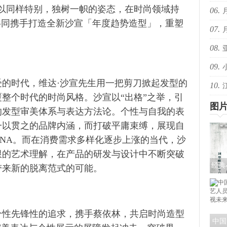
以同样特别，独树一帜的姿态，在时尚领域持
06.
音乐
共同携手打造全新沙宣「年度趋势造型」，重塑
07.
些抖
08.
些抖
09.
的回
时代，维达·沙宣先生用一把剪刀掀起发型的
10.
共赴
整个时代的时尚风格。沙宣以“出格”之举，引
爆！
图
的发型审美体系与表达方法论。个性与自我的表
一以贯之的品牌内涵，而打破平庸束缚，展现自
NA。而在消费需求多样化逐步上涨的当代，沙
限的艺术理解，在产品的研发与设计中不断突破
经典
带来新的脱离范式的可能。
《探
色
性先锋性的追求，携手蔡依林，共启时尚造型
中国