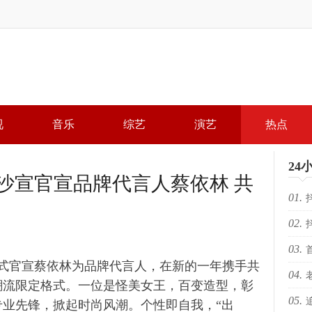
视
音乐
综艺
演艺
热点
24
沙宣官宣品牌代言人蔡依林 共
01.
02.
局，
03.
局，
正式官宣蔡依林为品牌代言人，在新的一年携手共
04.
落幕 
潮流限定格式。一位是怪美女王，百变造型，彰
05.
KR
场“
业先锋，掀起时尚风潮。个性即自我，“出