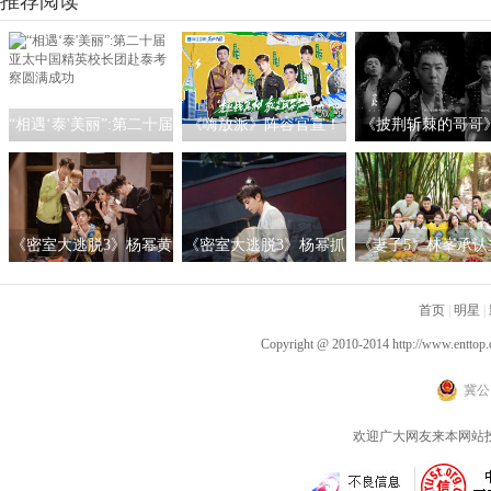
推荐阅读
“相遇‘泰'美丽”:第二十届
《嗨放派》阵容官宣！
《披荆斩棘的哥哥
亚太中国精英校长团赴
国内首档奇趣实验体验
放33位哥哥独白
泰考察圆满成功
类真人秀“趣”找真相
与“镜”对话述说“我
事
《密室大逃脱3》杨幂黄
《密室大逃脱3》杨幂抓
《妻子5》林峯承认
明昊微信聊天互发一
鸡天赋初显露 邓伦大跳
追张馨月 周捷邹凯
堆“哈” 黄明昊套路NPC
石家庄广场舞
心动瞬间
首页
|
明星
|
口音反被带偏
Copyright @ 2010-2014
http://www.enttop.
冀公网
欢迎广大网友来本网站