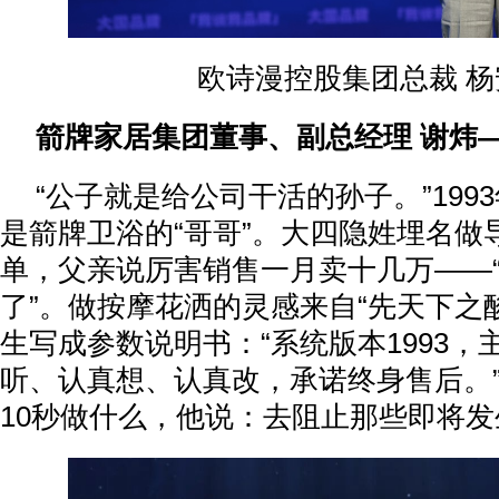
欧诗漫控股集团总裁 杨
箭牌家居集团董事、副总经理 谢炜—
“公子就是给公司干活的孙子。”199
是箭牌卫浴的“哥哥”。大四隐姓埋名做
单，父亲说厉害销售一月卖十几万——
了”。做按摩花洒的灵感来自“先天下之
生写成参数说明书：“系统版本1993，
听、认真想、认真改，承诺终身售后。
10秒做什么，他说：去阻止那些即将