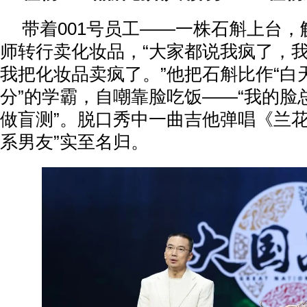
带着001号员工——一株石斛上台
师转行卖化妆品，“大家都说我疯了，
我把化妆品卖疯了。”他把石斛比作“白
分”的学霸，自嘲靠脸吃饭——“我的脸
做盲测”。脱口秀中一曲吉他弹唱《兰花
系男友”实至名归。