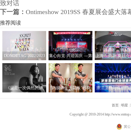
致对话
下一篇：
Ontimeshow 2019SS 春夏展会盛大落
推荐阅读
DONOTTAG 2022/2023
童心向党 共迎国庆 —第
上海ifc商场 夏日
时装创意秀开启，众星
六届“华韵之声”语文朗
拟互动艺术展
携手开启时髦新篇章
读大会总展演在京隆重
举行
《只是一次偶然的旅
“内娱养生天花板”吕良
浙江卫视与喜临门
行》呈现沉浸听感 窦靖
伟自创“空气二郎腿”引
战略合作，积极探
童首度创作电影原声
爆全网 网友：坚持10秒
新营销模式
首页
|
明星
|
已是极限
Copyright @ 2010-2014
http://www.enttop.
冀公网