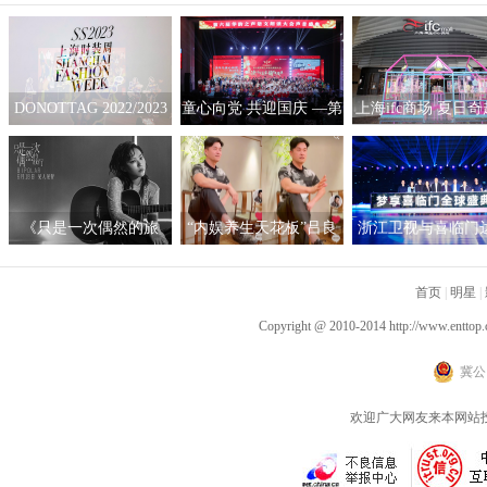
DONOTTAG 2022/2023
童心向党 共迎国庆 —第
上海ifc商场 夏日
时装创意秀开启，众星
六届“华韵之声”语文朗
拟互动艺术展
携手开启时髦新篇章
读大会总展演在京隆重
举行
《只是一次偶然的旅
“内娱养生天花板”吕良
浙江卫视与喜临门
行》呈现沉浸听感 窦靖
伟自创“空气二郎腿”引
战略合作，积极探
童首度创作电影原声
爆全网 网友：坚持10秒
新营销模式
首页
|
明星
|
已是极限
Copyright @ 2010-2014
http://www.enttop.
冀公网
欢迎广大网友来本网站