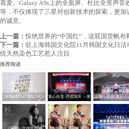
喜爱。Galaxy A9s上的全面屏、杜比全景声音
等，不仅体现了三星对创新技术的探索，更加
的诚意。
上一篇：
惊艳世界的“中国红”，这双国货帆布
下一篇：
驻上海韩国文化院11月韩国文化日活
统天然染色工艺惹人注目
推荐阅读
DONOTTAG 2022/2023
童心向党 共迎国庆 —第
上海ifc商场 夏日
时装创意秀开启，众星
六届“华韵之声”语文朗
拟互动艺术展
携手开启时髦新篇章
读大会总展演在京隆重
举行
《只是一次偶然的旅
“内娱养生天花板”吕良
浙江卫视与喜临门