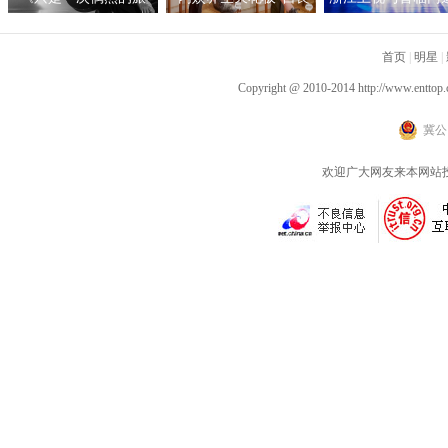
行》呈现沉浸听感 窦靖
伟自创“空气二郎腿”引
战略合作，积极探
童首度创作电影原声
爆全网 网友：坚持10秒
新营销模式
首页
|
明星
|
已是极限
Copyright @ 2010-2014
http://www.enttop.
冀公网
欢迎广大网友来本网站