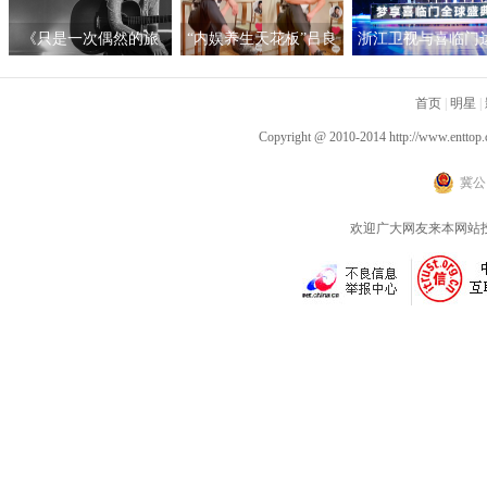
举行
《只是一次偶然的旅
“内娱养生天花板”吕良
浙江卫视与喜临门
行》呈现沉浸听感 窦靖
伟自创“空气二郎腿”引
战略合作，积极探
童首度创作电影原声
爆全网 网友：坚持10秒
新营销模式
首页
|
明星
|
已是极限
Copyright @ 2010-2014
http://www.enttop.
冀公网
欢迎广大网友来本网站