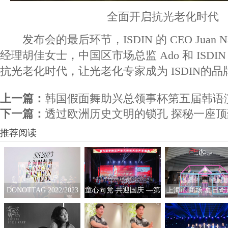
全面开启抗光老化时代
发布会的最后环节，ISDIN 的 CEO Juan 
经理胡佳女士，中国区市场总监 Ado 和 ISDI
抗光老化时代，让光老化专家成为 ISDIN的
上一篇：
韩国假面舞助兴总领事杯第五届韩语
下一篇：
透过欧洲历史文明的锁孔 探秘一座
推荐阅读
DONOTTAG 2022/2023
童心向党 共迎国庆 —第
上海ifc商场 夏日
时装创意秀开启，众星
六届“华韵之声”语文朗
拟互动艺术展
携手开启时髦新篇章
读大会总展演在京隆重