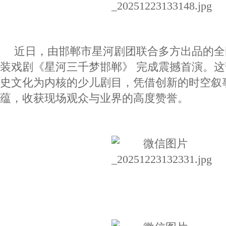
近日，由邯郸市星河剧团联合多方出品的全
装戏剧《星河三千梦邯郸》 完成震撼首演。
史文化为内核的少儿剧目，凭借创新的时空叙
蕴，收获现场观众与业界的高度赞誉。