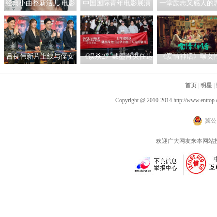
经典小曲整新活儿 电影
中国国际青年电影展演
一堂励志又感人的
《探清水河：重生》角
艺人员茶话会:共筑青年
课！公益电影《海
色海报暗藏时间迷局
影视未来
少》走进昆明城市
吕良伟新片上线与侄女
《误杀2》戴墨肖央任达
《爱情神话》曝女
吕晨曦默契开播 彰显硬
华主创三人齐聚上海 路
辑 马伊琍吴越倪虹
汉父亲的铁汉柔情
演现场气氛热烈驱散寒
首页
同盟
|
明星
|
冬
Copyright @ 2010-2014
http://www.enttop.
冀公网
欢迎广大网友来本网站