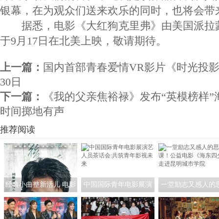
银幕，在为观众们送来欢乐的同时，也将会带
据悉，电影《大红狗克里弗》由美国派拉
于9月17日在北美上映，敬请期待。
上一篇：
国内首部青春爱情VR影片《时光投影
30日
下一篇：
《我的父亲焦裕禄》发布“英模榜样”
时间掷地有声
推荐阅读
经典小曲整新活儿 电影
中国国际青年电影展演
一堂励志又感人的
《探清水河：重生》角
艺人员茶话会:共筑青年
课！公益电影《海
色海报暗藏时间迷局
影视未来
少》走进昆明城市