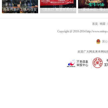
吕良伟新片上线与侄女
《误杀2》戴墨肖央任达
《爱情神话》曝女
吕晨曦默契开播 彰显硬
华主创三人齐聚上海 路
辑 马伊琍吴越倪虹
汉父亲的铁汉柔情
演现场气氛热烈驱散寒
首页
同盟
|
明星
|
冬
Copyright @ 2010-2014
http://www.enttop.
冀公网
欢迎广大网友来本网站