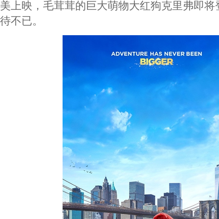
美上映，毛茸茸的巨大萌物大红狗克里弗即将
待不已。