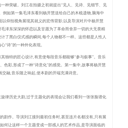
一种突破。刘江在拍摄之初就提出“见人、见诗、见细节、见
节。例如第一集毛泽东看到杨开慧送给自己的木梳遗物,脑海中
画面以仰拍视角展现其就义的宏伟背影;以及导演对片中杨开慧
对毛泽东深深的怀恋以及甘愿为了革命而舍弃一切的大无畏精
设计了黑白仪式感的瞬间,每个人物都不一样。这些都是人性人
心“诗”的一种外化表现。
独特的匠心设计,有意使每段音乐都能够“参与叙事”。音乐
色彩,形成了一种“诗意化”的感觉。第一集中,故事将杨开慧
画交融,音乐随之响起,使本剧的开端充满诗意。
旋律历史大剧,过于主题化的表现会让我们看到一张张脸谱化
。
剧作。导演刘江接到最初任务时,甚至连片名都没有,只有展
如何让这样一个主题变成一部感人的艺术作品,是导演面临的