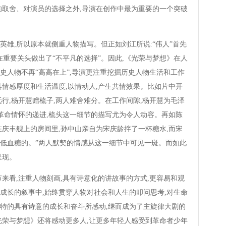
的取舍、对演员的选择之外,导演在创作中最为重要的一个突破
,所以原本就侧重人物描写。但正如刘江所说:“伟人”首先
他在重要关头做出了“不平凡的选择”。因此,《光荣与梦想》在人
史人物不再“高高在上”,导演更注重挖掘历史人物生活和工作
具情感厚度和生活温度,以情动人,产生共情效果。比如片中开
行,杨开慧赠梳子,两人难舍难分。在工作间隙,杨开慧为毛泽
们革命情怀的递进,梳头这一细节的描写尤为令人动容。再如陈
在庆丰舰上的房间里,孙中山亲自为宋庆龄拌了一杯糖水,而宋
防低血糖的。”两人默契的情感从这一细节中可见一斑。而如此
呈现。
看,注重人物刻画,具有诗意化的讲故事的方式,更容易和观
成长的叙事中,始终贯穿人物对社会和人生的叩问思考,对生命
特的具有诗意的成长和奋斗所感动,继而成为了主旋律大剧的
光荣与梦想》还将感动更多人,让更多年轻人感受到革命者少年