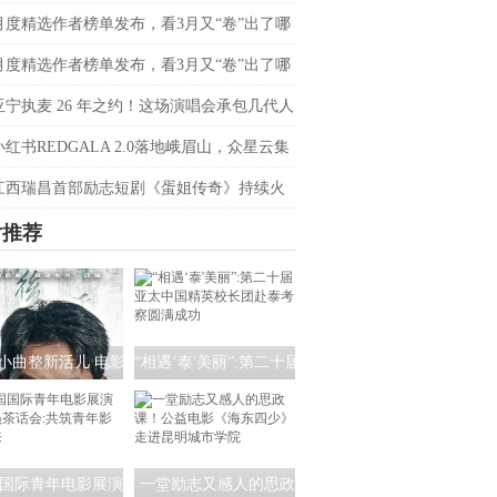
会定档4月20日
月度精选作者榜单发布，看3月又“卷”出了哪
音爆款？
月度精选作者榜单发布，看3月又“卷”出了哪
音爆款？
亚宁执麦 26 年之约！这场演唱会承包几代人
忆
小红书REDGALA 2.0落地峨眉山，众星云集
春日野心之约
江西瑞昌首部励志短剧《蛋姐传奇》持续火
双平台数据刷新纪录，见证本土力量
片推荐
小曲整新活儿 电影
“相遇‘泰'美丽”:第二十届
清水河：重生》角
亚太中国精英校长团赴
海报暗藏时间迷局
泰考察圆满成功
国际青年电影展演
一堂励志又感人的思政