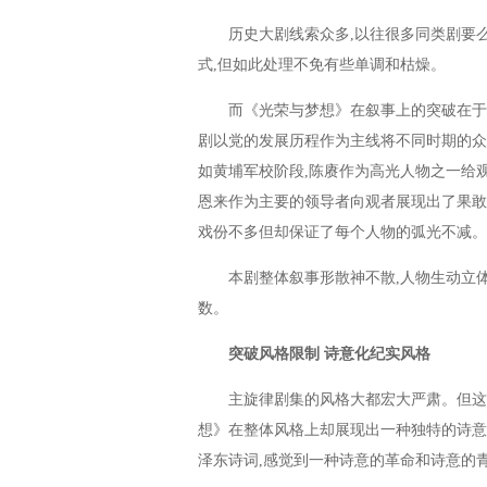
历史大剧线索众多,以往很多同类剧要么
式,但如此处理不免有些单调和枯燥。
而《光荣与梦想》在叙事上的突破在于主
剧以党的发展历程作为主线将不同时期的众
如黄埔军校阶段,陈赓作为高光人物之一给
恩来作为主要的领导者向观者展现出了果敢
戏份不多但却保证了每个人物的弧光不减。
本剧整体叙事形散神不散,人物生动立体,
数。
突破风格限制 诗意化纪实风格
主旋律剧集的风格大都宏大严肃。但这种
想》在整体风格上却展现出一种独特的诗意
泽东诗词,感觉到一种诗意的革命和诗意的