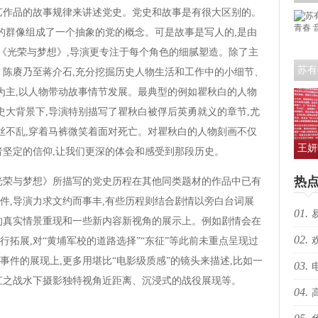
艺作品的故事规律来讲述党史。党史和故事是有很大区别的。
艺人
定的群像组成了一个抽象的党的概念。可是故事是写人的,是由
观《光荣与梦想》,导演更专注于每个角色的细腻塑造。除了主
苏有
、陈赓乃至蒋介石,充分挖掘历史人物生活和工作中的小细节、
青春
造为主,以人物带动故事情节发展。最典型的例如瞿秋白的人物
史大背景下,导演特别描写了瞿秋白被俘后英勇就义的章节,尤
一丝不乱,穿着马裤微笑着面对死亡。对瞿秋白的人物刻画不仅
王妍
者坚定的信仰,让我们更深的体会和感受到那段历史。
人亮
热
荣与梦想》所描写的党史历程在其他同类题材的作品中已有
件,导演力求文约而事丰,有些历程则结合剧情以旁白台词展
01.
的真实情景重现和一些新内容新视角的展示上。例如剧情会在
02.
生向
拓展,对“黄埔军校的道路选择”“东征”等此前未重点呈现过
件的展现上,更多用堪比“电影级质感”的镜头来描述,比如一
03.
跃”
江之战水下摄影独特视角近距离、沉浸式的战役展现等。
04.
枪决