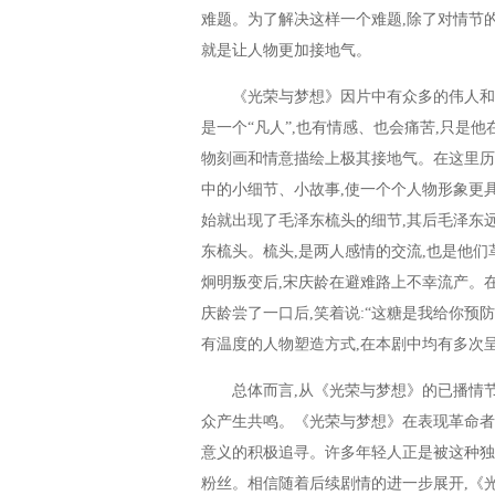
难题。为了解决这样一个难题,除了对情节
就是让人物更加接地气。
《光荣与梦想》因片中有众多的伟人和英雄
是一个“凡人”,也有情感、也会痛苦,只是
物刻画和情意描绘上极其接地气。在这里历
中的小细节、小故事,使一个个人物形象更
始就出现了毛泽东梳头的细节,其后毛泽东远
东梳头。梳头,是两人感情的交流,也是他
炯明叛变后,宋庆龄在避难路上不幸流产。
庆龄尝了一口后,笑着说:“这糖是我给你预
有温度的人物塑造方式,在本剧中均有多次
总体而言,从《光荣与梦想》的已播情节来
众产生共鸣。《光荣与梦想》在表现革命者
意义的积极追寻。许多年轻人正是被这种独
粉丝。相信随着后续剧情的进一步展开,《