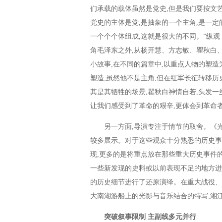
们承载的载体虽然是党史,但是我们要按文
党史的主体是党,是抽象的一个主角,是一
一个个个体组成,这就是很大的不同。”纵
角毛泽东之外,从杨开慧、方志敏、瞿秋白
小故事,在不同的篇章中,以重点人物的塑
塑造,虽然他不是主角,但在红军长征转移历
其是其牺牲的场景,瞿秋白神情自若,头发
让我们感受到了革命的艰辛,更体会到革命
另一方面,导演专注于情节的取舍。《光
较多展示。对于这些观众十分熟悉的历史事
现,更多的是将重点放在那些重大历史事件
一些新发现的史料或以前表现不足的地方进行
的历史细节进行了还原演绎。在重大战役、事
大南湖游船上的光影与音乐结合的特写;湘
突破叙事限制 主副线多元并行