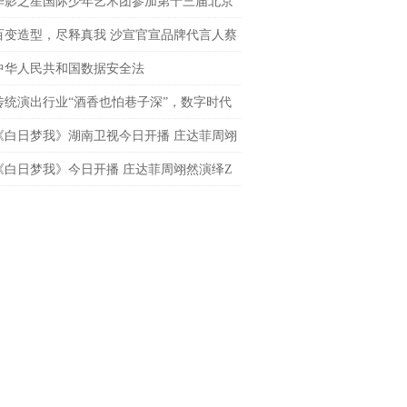
导演
华影之星国际少年艺术团参加第十三届北京
网络电影展，传承电影梦
百变造型，尽释真我 沙宣官宣品牌代言人蔡
 共启「出格」之旅
中华人民共和国数据安全法
传统演出行业“酒香也怕巷子深”，数字时代
处才是下一个突破口？
《白日梦我》湖南卫视今日开播 庄达菲周翊
春飞驰炽热逐梦
《白日梦我》今日开播 庄达菲周翊然演绎Z
炽热青春