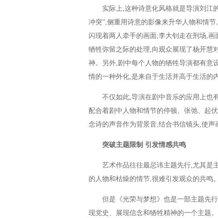
实际上,这种诗意化风格就是导演刘江的
冲突”,侧重用诗意的影像来升华人物和情
闪现着两人牵手的画面;李大钊走在刑场,
牺牲弥留之际的处理,向观众展现了杨开慧
神。另外,剧中每个人物的牺牲导演都有意
情的一种外化,是来自于生活并高于生活的内
不仅如此,导演在剧中音乐的应用上也有其
配合着剧中人物和情节的停顿、张弛、起伏、
念诗的声音作为背景音,结合书信镜头,使声
突破主题限制 引发情感共鸣
艺术作品往往最忌讳主题先行,尤其是主
的人物和枯燥的情节,很难引发观众的共鸣
但是《光荣与梦想》也是一部主题先行的
现党史、展现信念和牺牲精神的一个主题。