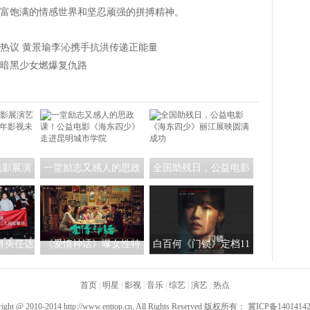
富饱满的情感世界和坚忍顽强的拼搏精神。
热议 黄景瑜李沁携手抗洪传递正能量
暗黑少女燃爆复仇路
电影展演
一堂励志又感人的思政
全国助残日，公益电影
共筑青年
课！公益电影《海东四
《海东四少》丽江展映
来
少》走进昆明城市学院
圆满成功
肖央任达
《爱情神话》曝女性特
白百何《门锁》定档11
上海 路
辑 马伊琍吴越倪虹洁结
月19日 聚焦独居安全控
烈驱散寒
首页
同盟
|
明星
|
影视
|
音乐
|
综艺
诉“别伤害她”
|
演艺
|
热点
right @ 2010-2014
http://www.enttop.cn
, All Rights Reserved 版权所有：
冀ICP备1401414