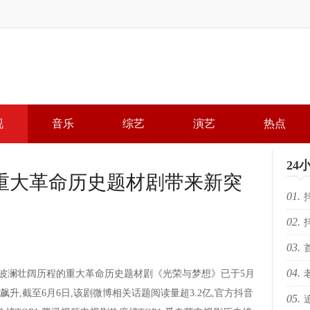
视
音乐
综艺
演艺
热点
24
重大革命历史题材剧带来新突
01.
02.
局，
03.
局，
04.
波澜壮阔历程的重大革命历史题材剧《光荣与梦想》已于5月
落幕 
升,截至6月6日,该剧微博相关话题阅读量超3.2亿,官方抖音
05.
KR
场“