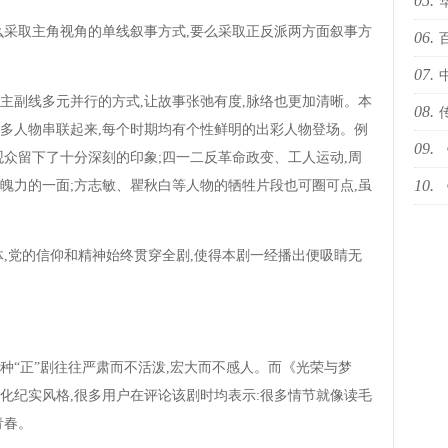
05.
十佳
采取主角视角的单线叙事方式,要么采取正反派两方面叙事方
06.
国际
07.
依林
副线多元并行的方式,让故事张弛有度,脉络也更加清晰。本
08.
多人物串联起来,每个时期均有个性鲜明的出彩人物登场。例
09.
下何
观众留下了十分深刻的印象;四一二反革命政变、工人运动,周
10.
魄力的一面;方志敏、瞿秋白等人物的牺牲片段也可圈可点,虽
然青
世代
党的信仰和精神始终贯穿全剧,使得本剧一经播出便吸睛无
“正”剧往往严肃而不活泼,宏大而不感人。而《光荣与梦
化纪实风格,很多用户在评论该剧时均表示:很多情节就像读毛
青春。