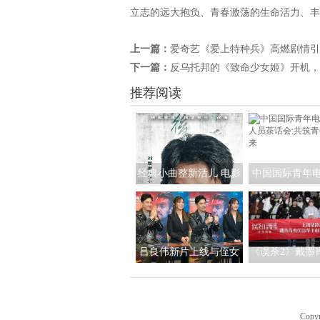
立志的远大抱负、青春激荡的生命活力、丰
上一篇：
爱奇艺《爱上特种兵》高燃剧情引
下一篇：
反乌托邦的《致命少女姬》开机，
推荐阅读
经典小曲整新活儿 电影
中国国际青年
《探清水河：重生》角
艺人员茶话会:
色海报暗藏时间迷局
影视未
吕良伟新片上线与侄女
《误杀2》戴墨
吕晨曦默契开播 彰显硬
华主创三人齐聚
汉父亲的铁汉柔情
演现场气氛热
冬
Copy