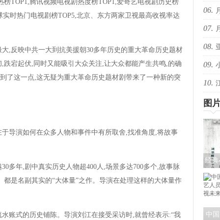
热榜TOP1,腾讯视频电视剧热度榜TOP1,爱奇艺电视剧历史榜
06.
音乐
瓣全球实时热门电视剧榜TOP5,北京、东方两家卫视最高收视率达
07.
些抖
08.
些抖
,反映中共一大到抗美援朝30多年历史的重大革命历史题材
彻,跌宕起伏,同时又能吸引大众关注,让大众都能产生共鸣,的确
09.
的回
到了这一点,这无疑为重大革命历史题材剧带来了一种新的突
10.
共赴
爆！
图
导演如何在众多人物和事件中有所取舍,找准角度,将故事
经典
年,剧中真实历史人物超400人,场景多达700多个,故事脉
《探
》都是名副其实的“大体量”之作。导演在处理这样的大体量作
色
中国
账式的历史铺陈。导演刘江在接受采访时,就曾经表示:“我