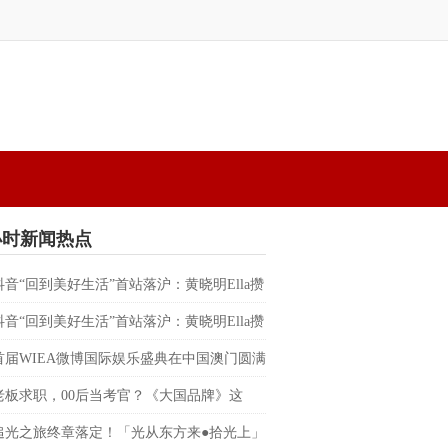
小时新闻热点
抖音“回到美好生活”首站落沪：黄晓明Ella攒
替都市人预约一场不赶时间的晚风
抖音“回到美好生活”首站落沪：黄晓明Ella攒
替都市人预约一场不赶时间的晚风
首届WIEA微博国际娱乐盛典在中国澳门圆满
朴宰范、边伯贤、RIIZE、BILLKIN、PP
老板求职，00后当考官？《大国品牌》这
反向招聘”脱口秀，让企业家“集体破防”
追光之旅终章落定！「光从东方来●拾光上」