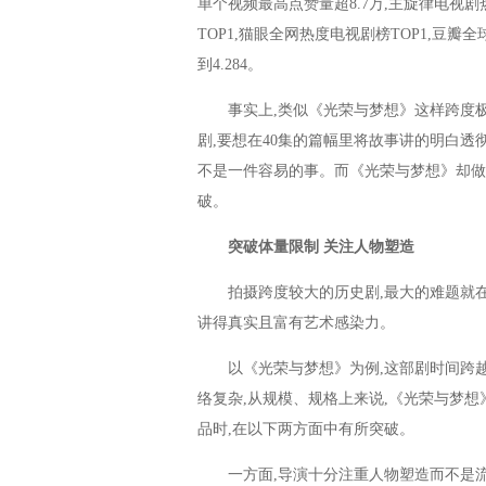
单个视频最高点赞量超8.7万,主旋律电视剧
TOP1,猫眼全网热度电视剧榜TOP1,豆
到4.284。
事实上,类似《光荣与梦想》这样跨度极大
剧,要想在40集的篇幅里将故事讲的明白透
不是一件容易的事。而《光荣与梦想》却做
破。
突破体量限制 关注人物塑造
拍摄跨度较大的历史剧,最大的难题就在于
讲得真实且富有艺术感染力。
以《光荣与梦想》为例,这部剧时间跨越30多
络复杂,从规模、规格上来说,《光荣与梦想
品时,在以下两方面中有所突破。
一方面,导演十分注重人物塑造而不是流水