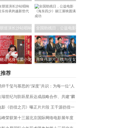
员茶话会:共筑青年
课！公益电影《海东四
影视未来
少》走进昆明城市学院
朋巡演长沙站唱响
全国助残日，公益电影
 音乐传承跨越新世
《海东四少》丽江展映
代
圆满成功
晓语化身可爱小龙
吕良伟新片上线与侄女
相央视春晚，为大
吕晨曦默契开播 彰显硬
点推荐
家送来新春祝福
汉父亲的铁汉柔情
易烊千玺与慕思的“深度”共识：为每一位“人
上者”续航
欢瑞世纪与阶跃星辰达成战略合作、共建“麟
AI联合实验室
电影《彷徨之刃》曝正片片段 王千源彷徨一
战恶魔少年
高峰荣获第十三届北京国际网络电影展年度