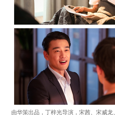
由华策出品，丁梓光导演，宋茜、宋威龙