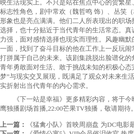
映生活现实上。不只是站在焦点中心的贺繁星
标志性角色，剧中常欢（魏哲鸣 饰）、丛笑（
形象也是亮点满满。他们二人所表现出的职场
选择，也十分贴近于当代青年的生活常态。真
力强，面对感情选择也现实而理性。风趣幽默
一面，找到了奋斗目标的他在工作上一反玩闹
打拼属于自己的未来。该剧集跳脱出脸谱化的
青年勇敢面对生活、敢于挑战未知的积极心态
梦”与现实交叉展现，既满足了观众对未来生
实折射出当代青年的内心需求。
《下一站是幸福》更多精彩内容，将于今晚2
鹰独播剧场首播,22:00芒果TV独播，敬请期待
上一篇：
《猛禽小队》首映周崩盘 为DC电影
下一篇：
《爱情公寓5》VIP会员催泪收官 热