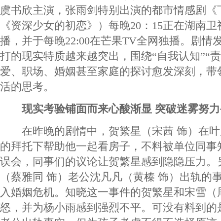
虞书欣主演，张雨剑特别出演的都市情感剧《
《资深少女的初恋》）每晚20：15正在湖南
播，并于每晚22:00在芒果TV全网独播。剧
打的现实特质越来越突出，围绕“自我认知”“
爱、职场、婚姻甚至家庭的探讨愈发深刻，带
活的思考。
现实考验铺面而来心酸渐显 突破迷雾努力
在昨晚的剧情中，贺繁星（宋茜 饰）在叶
的拜托下帮助他一起看房子，不料被单位同事
误会，同事们的议论让贺繁星感到隐隐压力。
（蔡雅同 饰）老公沈凡凡（黄榛 饰）出轨的
入婚姻危机。知晓这一事件的贺繁星和宋雪（
怒，并为杨小雨感到强烈不平。可没有料到的