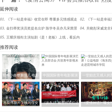
延伸阅读
01.
02.
《下一站是幸福》收官在即 尊重多元情感观走
《下一站是幸福》
03.
04.
金扫帚奖演员奖提名出炉 陈学冬吴亦凡宋茜景
关晓彤宋威龙非
出困惑不忘初心
是她
05.
王耀庆领衔主演短剧《是！老板》上线，看反内
甜影帝影后争夺白热化
卷达人如何整顿职场
推荐阅读
经典小曲整新活儿 电影
中国国际青年电影展演
一堂励志又感人的
《探清水河：重生》角
艺人员茶话会:共筑青年
课！公益电影《海
色海报暗藏时间迷局
影视未来
少》走进昆明城市
吕良伟新片上线与侄女
《误杀2》戴墨肖央任达
《爱情神话》曝女
吕晨曦默契开播 彰显硬
华主创三人齐聚上海 路
辑 马伊琍吴越倪虹