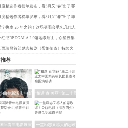
会定档4月20日
月度精选作者榜单发布，看3月又“卷”出了哪
音爆款？
月度精选作者榜单发布，看3月又“卷”出了哪
音爆款？
亚宁执麦 26 年之约！这场演唱会承包几代人
忆
小红书REDGALA 2.0落地峨眉山，众星云集
春日野心之约
江西瑞昌首部励志短剧《蛋姐传奇》持续火
双平台数据刷新纪录，见证本土力量
片推荐
小曲整新活儿 电影
“相遇‘泰'美丽”:第二十届
清水河：重生》角
亚太中国精英校长团赴
海报暗藏时间迷局
泰考察圆满成功
国际青年电影展演
一堂励志又感人的思政