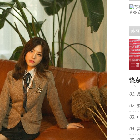
艺人
苏有
青春
王妍
人亮
热
01.
02.
生向
03.
跃”
04.
枪决