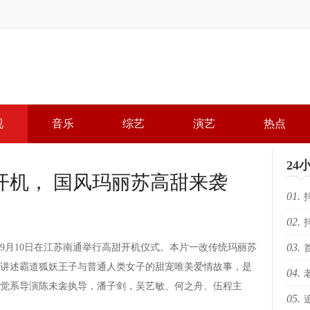
视
音乐
综艺
演艺
热点
24
开机， 国风玛丽苏高甜来袭
01.
02.
局，
03.
月10日在江苏南通举行高甜开机仪式。本片一改传统玛丽苏
局，
讲述霸道狐妖王子与普通人类女子的甜宠唯美爱情故事，是
04.
落幕 
觉系导演陈未衾执导，潘子剑，吴艺敏、何之舟、伍程主
05.
KR
场“