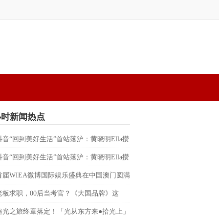
小时新闻热点
抖音“回到美好生活”首站落沪：黄晓明Ella攒
替都市人预约一场不赶时间的晚风
抖音“回到美好生活”首站落沪：黄晓明Ella攒
替都市人预约一场不赶时间的晚风
首届WIEA微博国际娱乐盛典在中国澳门圆满
朴宰范、边伯贤、RIIZE、BILLKIN、PP
老板求职，00后当考官？《大国品牌》这
反向招聘”脱口秀，让企业家“集体破防”
追光之旅终章落定！「光从东方来●拾光上」