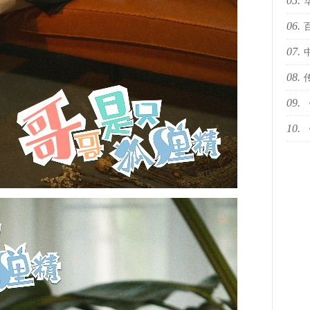
05.
十佳
06.
国际
07.
依林
08.
09.
下何
10.
然青
世代