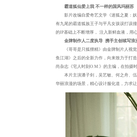
霸道狐
仙
爱上我
不一样的国风玛丽苏
影片改编自爱奇艺文学《迷狐之夏：妖精
有九尾的霸道狐族王子与平凡女孩误打误撞
的IP基础上不断增厚， 注入新鲜血液，用
金牌制作人二度执导
携手主创续写浪
《哥哥是只狐狸精》由金牌制片人视觉系
鱼江湖》之后的全新力作，向来致力于打造
尚杂志《宅人时刻O.M.》的主编，在拍
本片主演潘子剑，吴艺敏、何之舟、伍程
华丽浪漫的场景，精心设计服化道，力求让