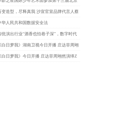
导演
华影之星国际少年艺术团参加第十三届北京
网络电影展，传承电影梦
百变造型，尽释真我 沙宣官宣品牌代言人蔡
 共启「出格」之旅
中华人民共和国数据安全法
传统演出行业“酒香也怕巷子深”，数字时代
处才是下一个突破口？
《白日梦我》湖南卫视今日开播 庄达菲周翊
春飞驰炽热逐梦
《白日梦我》今日开播 庄达菲周翊然演绎Z
炽热青春