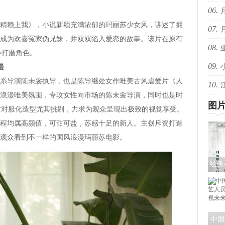
06.
音乐
赖上我》，小说新颖充满浓郁的玛丽苏少女风，讲述了拥
07.
些抖
成为欢喜冤家伪兄妹，并双双陷入爱恋的故事。该片在原有
08.
些抖
心打磨角色。
09.
的回
漫
导演陈未衾执导，也是陈导继处女作唯美古风虐爱片《人
10.
共赴
浪漫唯美氛围，专攻女性向市场的陈未衾导演，同时也是时
爆！
图
摄时对服化造型尤其挑剔，力求为观众呈现出极致的视觉享受。
均属高颜值，可甜可盐，苏感十足的新人。主创斥资打造
观众看到不一样的国风浪漫玛丽苏电影。
经典
《探
色
中国