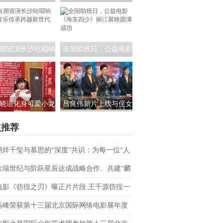
员茶话会:共筑青年
课！公益电影《海东四
影视未来
少》走进昆明城市学院
朋巡演长沙站唱响
全国助残日，公益电影
 音乐传承跨越新世
《海东四少》丽江展映
代
圆满成功
晓语化身可爱小龙
吕良伟新片上线与侄女
相央视春晚，为大
吕晨曦默契开播 彰显硬
点推荐
家送来新春祝福
汉父亲的铁汉柔情
易烊千玺与慕思的“深度”共识：为每一位“人
上者”续航
欢瑞世纪与阶跃星辰达成战略合作、共建“麟
AI联合实验室
电影《彷徨之刃》曝正片片段 王千源彷徨一
战恶魔少年
高峰荣获第十三届北京国际网络电影展年度