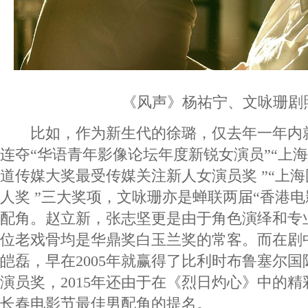
《风声》杨祐宁、文咏珊剧
比如，作为新生代的徐璐，仅去年一年内
连夺“华语青年影像论坛年度新锐女演员”“上
道传媒大奖最受传媒关注新人女演员奖 ”“上
人奖 ”三大奖项，文咏珊亦是蝉联两届“香港电
配角。赵立新，张志坚更是由于角色演绎和专
位老戏骨均是华鼎奖白玉兰奖的常客。而在剧中
皑磊，早在2005年就赢得了比利时布鲁塞尔
演员奖，2015年还由于在《烈日灼心》中的精
长春电影节最佳男配角的提名。