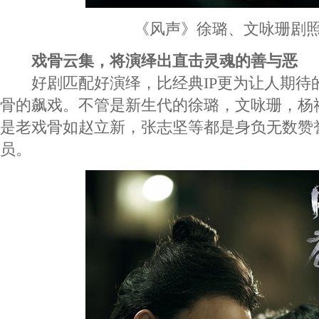
《风声》徐璐、文咏珊剧
戏骨云集，将演绎出直击灵魂的善与恶
好剧匹配好演绎，比经典IP更为让人期待
骨的飙戏。不管是新生代的徐璐，文咏珊，杨
是老戏骨如赵立新，张志坚等都是身负无数赞
员。