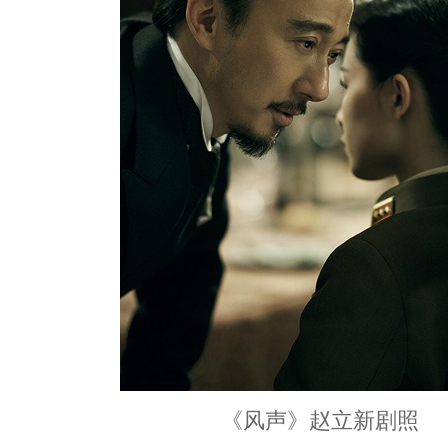
《风声》赵立新剧照