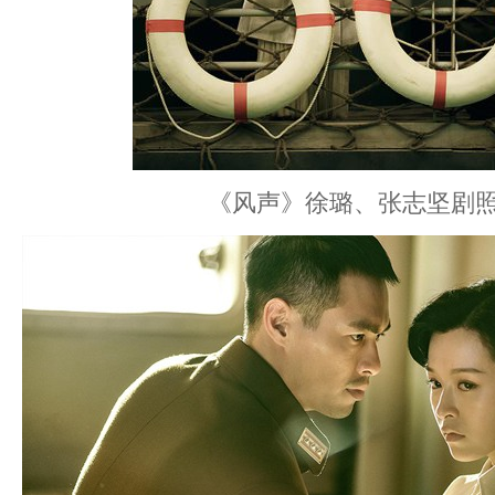
《风声》徐璐、张志坚剧