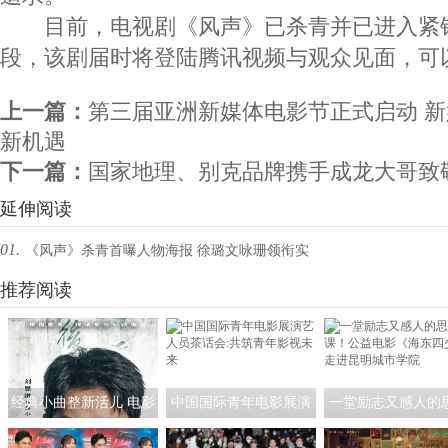
目前，电视剧《风声》已杀青并已进入紧
段，该剧届时将登陆腾讯视频与观众见面，可
上一篇：
第三届亚洲新媒体电影节正式启动 
新机遇
下一篇：
国家地理、别克品牌携手成龙大哥致敬
延伸阅读
01.
《风声》杀青首曝人物海报 徐璐文咏珊领衔实
力斗法
推荐阅读
经典小曲整新活儿 电影
中国国际青年电影展演
一堂励志又感人的
《探清水河：重生》角
艺人员茶话会:共筑青年
课！公益电影《海