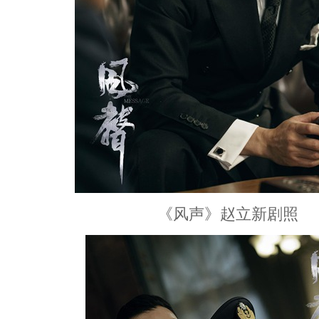
《风声》赵立新剧照