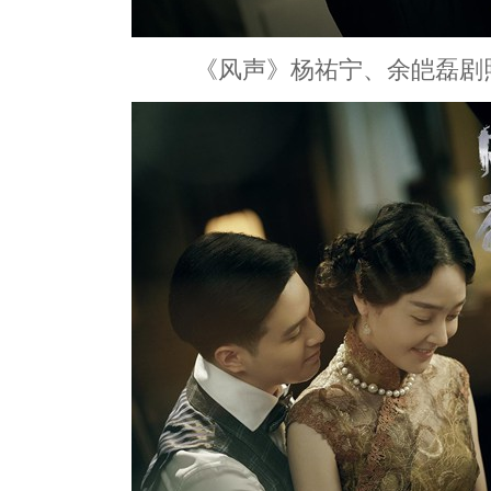
《风声》杨祐宁、余皑磊剧