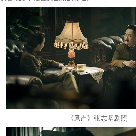
《风声》张志坚剧照