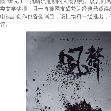
慨”曝光了一批暗流涌动的人物剧照。该剧同
类文学奖项，且一直被网友盛赞为经典悬疑谍
电视剧创作也备受瞩目，该批物料一经推出，
议。