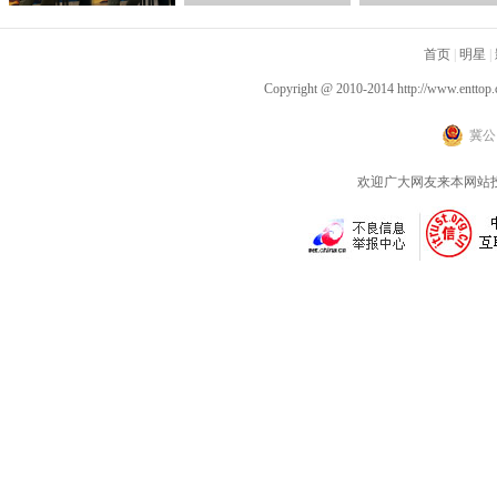
吕晨曦默契开播 彰显硬
华主创三人齐聚上海 路
辑 马伊琍吴越倪虹
汉父亲的铁汉柔情
演现场气氛热烈驱散寒
首页
同盟
|
明星
|
冬
Copyright @ 2010-2014
http://www.enttop.
冀公网
欢迎广大网友来本网站