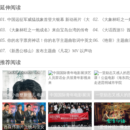
延伸阅读
01.
02.
中国远征军威猛战象首登大银幕 新动画片《大
《大象林旺之一
03.
04.
《大象林旺之一炮成名》来自宝岛台湾的传奇
《大话西游3》
象林旺之一炮成名》定档8月4日
服恐惧的心
05.
06.
你的名字票房神话！你的名字主题曲歌词中英文
《艳骨》主题曲
绎真爱不灭
07.
《新愚公移山》发布主题曲《凡花》MV 以声动
对照
恋
情尽显民族风彩
推荐阅读
经典小曲整新活儿 电影
中国国际青年电影展演
一堂励志又感人的
《探清水河：重生》角
艺人员茶话会:共筑青年
课！公益电影《海
色海报暗藏时间迷局
影视未来
少》走进昆明城市
吕良伟新片上线与侄女
《误杀2》戴墨肖央任达
《爱情神话》曝女