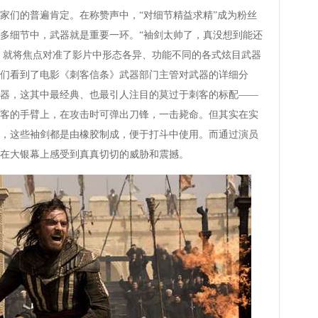
们的普遍肯定。在称赞声中，“对细节精益求精”成为粉丝
多细节中，武器就是重要一环。“袖剑太帅了，真没想到能还
辑，就将焦点对准了影片中形态各异、功能不同的各式炫目武器
们看到了电影《刺客信条》武器部门主管对武器的详细分
器，这其中最经典、也最引人注目的莫过于刺客的标配——
客的手臂上，在攻击时可弹出刀锋，一击毙命。但其实在实
，这些袖剑都是由橡胶制成，便于打斗中使用。而通过演员
在大银幕上感受到真真切切的威胁和震撼。