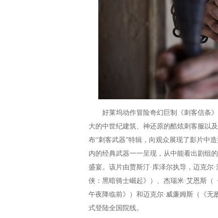
好莱坞动作冒险奇幻巨制《刺客信条》正
大的中世纪建筑、神还原的酷炫刺客服以及
布“刺客武器”特辑，向观众展现了影片中
内的经典武器一一呈现，从中能看出剧组的
盛宴。该片由贾斯汀·库泽尔执导，迈克尔
侠：黑暗骑士崛起》）、杰瑞米·艾恩斯（
午夜降临前》）和迈克尔·威廉姆斯（《无敌浩
式登陆全国院线。