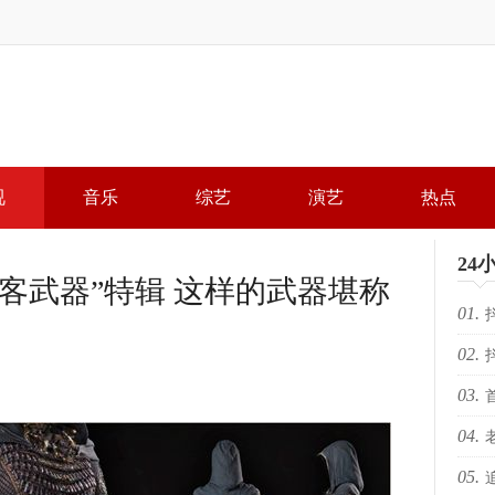
视
音乐
综艺
演艺
热点
24
客武器”特辑 这样的武器堪称
01.
02.
局，
03.
局，
04.
落幕 
05.
KR
场“