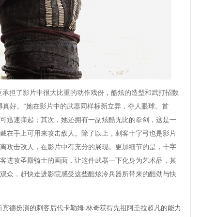
承担了影片中很大比重的动作戏份，酷炫的造型和武打招数
得真好。”她在影片中的武器同样标新立异，夺人眼球。首
可迅速弹起；其次，她还拥有一副炫酷无比的拳剑，这是一
戴在手上可用来攻击敌人。除了以上，刺客十字弓也是影片
离攻击敌人，在影片中有充分的展现。更加细节的是，十字
客进攻圣殿骑士的画面，让这件武器一下化身为艺术品，其
观众，赶快走进影院感受这些酷炫冷兵器所带来的酷劲与快
宾德扮演的刺客后代卡勒姆·林奇获得先祖阿圭拉超凡的能力