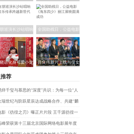
员茶话会:共筑青年
课！公益电影《海东四
影视未来
少》走进昆明城市学院
朋巡演长沙站唱响
全国助残日，公益电影
 音乐传承跨越新世
《海东四少》丽江展映
代
圆满成功
晓语化身可爱小龙
吕良伟新片上线与侄女
相央视春晚，为大
吕晨曦默契开播 彰显硬
点推荐
家送来新春祝福
汉父亲的铁汉柔情
易烊千玺与慕思的“深度”共识：为每一位“人
上者”续航
欢瑞世纪与阶跃星辰达成战略合作、共建“麟
AI联合实验室
电影《彷徨之刃》曝正片片段 王千源彷徨一
战恶魔少年
高峰荣获第十三届北京国际网络电影展年度