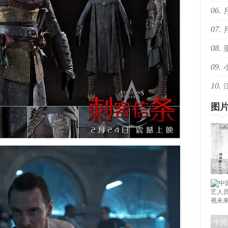
06.
音乐
07.
些抖
08.
些抖
09.
的回
10.
共赴
爆！
图
经典
《探
色
中国