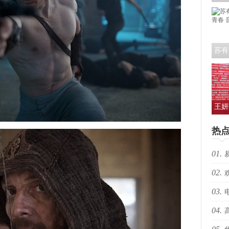
艺人
苏有
青春
王妍
人亮
热
01.
02.
生向
03.
跃”
04.
枪决