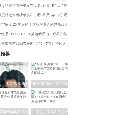
会定档4月20日
月度精选作者榜单发布，看3月又“卷”出了哪
音爆款？
月度精选作者榜单发布，看3月又“卷”出了哪
音爆款？
亚宁执麦 26 年之约！这场演唱会承包几代人
忆
小红书REDGALA 2.0落地峨眉山，众星云集
春日野心之约
江西瑞昌首部励志短剧《蛋姐传奇》持续火
双平台数据刷新纪录，见证本土力量
片推荐
小曲整新活儿 电影
“相遇‘泰'美丽”:第二十届
清水河：重生》角
亚太中国精英校长团赴
海报暗藏时间迷局
泰考察圆满成功
国际青年电影展演
一堂励志又感人的思政