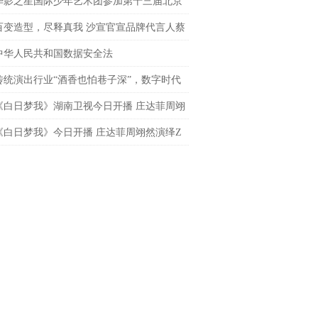
导演
华影之星国际少年艺术团参加第十三届北京
网络电影展，传承电影梦
百变造型，尽释真我 沙宣官宣品牌代言人蔡
 共启「出格」之旅
中华人民共和国数据安全法
传统演出行业“酒香也怕巷子深”，数字时代
处才是下一个突破口？
《白日梦我》湖南卫视今日开播 庄达菲周翊
春飞驰炽热逐梦
《白日梦我》今日开播 庄达菲周翊然演绎Z
炽热青春