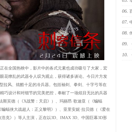
05.
十佳
06.
国际
07.
依林
08.
09.
下何
10.
然青
世代
在全国热映中，影片中的各式元素也成功吸引了大家，宏
眼花缭乱的武器令人叹为观止，获得诸多谈论。今日片方发
造型拉风、炫酷十足的冷兵器。包括袖剑、拳剑、十字弓等在
精巧设计和对细节的完美把控，奉献了一场炫目无比的兵器
·法斯宾德（《X战警：天启》）、玛丽昂·歌迪亚（《蝙蝠
《蝙蝠侠大战超人：正义黎明》）、亚里安妮·拉贝德（《爱在
克》）等人主演，正在以3D、IMAX 3D、中国巨幕3D形