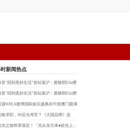
小时新闻热点
抖音“回到美好生活”首站落沪：黄晓明Ella攒
替都市人预约一场不赶时间的晚风
抖音“回到美好生活”首站落沪：黄晓明Ella攒
替都市人预约一场不赶时间的晚风
首届WIEA微博国际娱乐盛典在中国澳门圆满
朴宰范、边伯贤、RIIZE、BILLKIN、PP
老板求职，00后当考官？《大国品牌》这
反向招聘”脱口秀，让企业家“集体破防”
追光之旅终章落定！「光从东方来●拾光上」