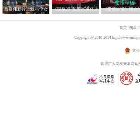
吕良伟新片上线与侄女
《误杀2》戴墨肖央任达
《爱情神话》曝女
吕晨曦默契开播 彰显硬
华主创三人齐聚上海 路
辑 马伊琍吴越倪虹
汉父亲的铁汉柔情
演现场气氛热烈驱散寒
首页
同盟
|
明星
|
冬
Copyright @ 2010-2014
http://www.enttop.
冀公网
欢迎广大网友来本网站