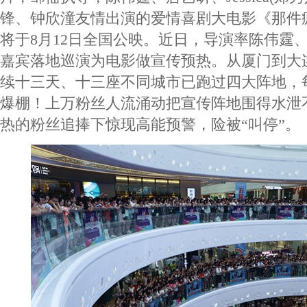
锋、钟欣潼友情出演的爱情喜剧大电影《那件
将于8月12日全国公映。近日，导演率陈伟霆
嘉宾落地巡演为电影做宣传预热。从厦门到大
续十三天、十三座不同城市已跑过四大阵地，
爆棚！上万粉丝人流涌动把宣传阵地围得水泄
热的粉丝追捧下惊现高能预警，险被“叫停”。