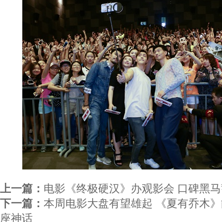
上一篇：
电影《终极硬汉》办观影会 口碑黑
下一篇：
本周电影大盘有望雄起 《夏有乔木
座神话