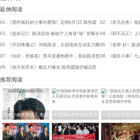
延伸阅读
01.
02.
《那件疯狂的小事叫爱情》定档8月5日 陈伟霆
《非凡任务》电
03.
04.
《捉妖记2》路演启动 杨祐宁上海送“福” 首曝全
《邪不压正》上
Jessica首度同框CP感爆棚
回事？ 《非凡任务
05.
06.
《开封降魔记》河南路演，主创现身互动实力圈
《老师·好》路演
阵容海报“张灯结彩”贺新年
文导演工作时像“狮子
07.
08.
《你好，李焕英》黑马逆袭热映中，首站路演贾
《疯狂小事》七
粉
宇宙最优秀教师”
09.
《南方有乔木》概念片曝光 陈伟霆隔空喊话惹
玲真诚致谢观众
狗”花式送暖Jessica
全场尖叫
推荐阅读
经典小曲整新活儿 电影
中国国际青年电影展演
一堂励志又感人的
《探清水河：重生》角
艺人员茶话会:共筑青年
课！公益电影《海
色海报暗藏时间迷局
影视未来
少》走进昆明城市