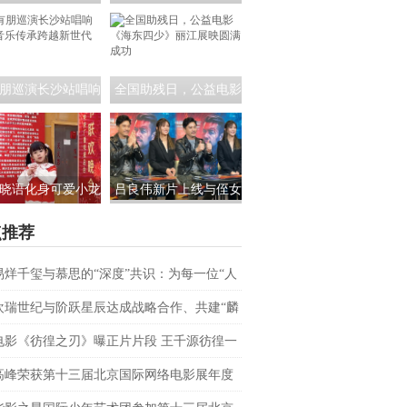
员茶话会:共筑青年
课！公益电影《海东四
影视未来
少》走进昆明城市学院
朋巡演长沙站唱响
全国助残日，公益电影
 音乐传承跨越新世
《海东四少》丽江展映
代
圆满成功
晓语化身可爱小龙
吕良伟新片上线与侄女
相央视春晚，为大
吕晨曦默契开播 彰显硬
点推荐
家送来新春祝福
汉父亲的铁汉柔情
易烊千玺与慕思的“深度”共识：为每一位“人
上者”续航
欢瑞世纪与阶跃星辰达成战略合作、共建“麟
AI联合实验室
电影《彷徨之刃》曝正片片段 王千源彷徨一
战恶魔少年
高峰荣获第十三届北京国际网络电影展年度