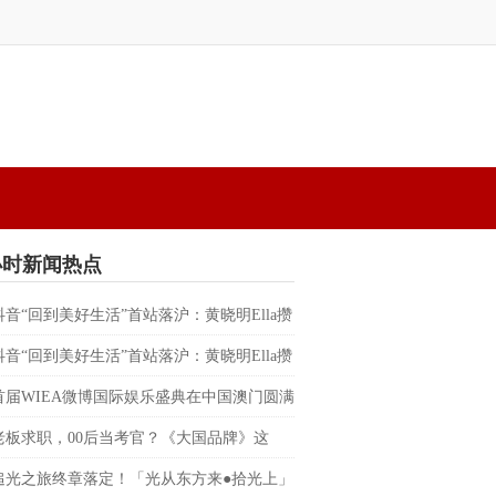
小时新闻热点
抖音“回到美好生活”首站落沪：黄晓明Ella攒
替都市人预约一场不赶时间的晚风
抖音“回到美好生活”首站落沪：黄晓明Ella攒
替都市人预约一场不赶时间的晚风
首届WIEA微博国际娱乐盛典在中国澳门圆满
朴宰范、边伯贤、RIIZE、BILLKIN、PP
老板求职，00后当考官？《大国品牌》这
反向招聘”脱口秀，让企业家“集体破防”
追光之旅终章落定！「光从东方来●拾光上」