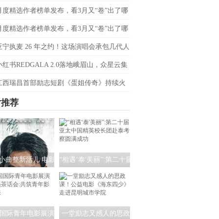
会定档4月20日
月度精选作者榜单发布，看3月又“卷”出了哪
音爆款？
月度精选作者榜单发布，看3月又“卷”出了哪
音爆款？
亚宁执麦 26 年之约！这场演唱会承包几代人
忆
小红书REDGALA 2.0落地峨眉山，众星云集
春日野心之约
江西瑞昌首部励志短剧《蛋姐传奇》持续火
双平台数据刷新纪录，见证本土力量
片推荐
小曲整新活儿 电影
“相遇‘泰'美丽”:第二十届
清水河：重生》角
亚太中国精英校长团赴
海报暗藏时间迷局
泰考察圆满成功
国际青年电影展演
一堂励志又感人的思政