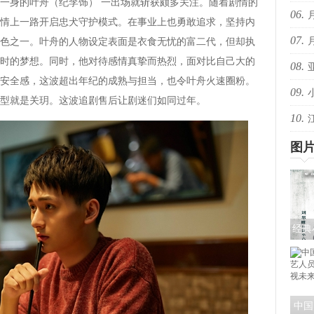
一身的叶舟（纪李饰） 一出场就斩获颇多关注。随着剧情的
06.
音乐
情上一路开启忠犬守护模式。在事业上也勇敢追求，坚持内
07.
些抖
色之一。叶舟的人物设定表面是衣食无忧的富二代，但却执
时的梦想。同时，他对待感情真挚而热烈，面对比自己大的
08.
些抖
安全感，这波超出年纪的成熟与担当，也令叶舟火速圈粉。
09.
的回
型就是关玥。这波追剧售后让剧迷们如同过年。
10.
共赴
爆！
图
经典
《探
色
中国