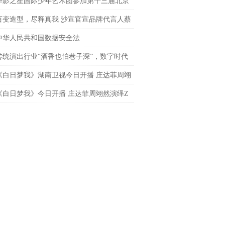
导演
华影之星国际少年艺术团参加第十三届北京
网络电影展，传承电影梦
百变造型，尽释真我 沙宣官宣品牌代言人蔡
 共启「出格」之旅
中华人民共和国数据安全法
传统演出行业“酒香也怕巷子深”，数字时代
处才是下一个突破口？
《白日梦我》湖南卫视今日开播 庄达菲周翊
春飞驰炽热逐梦
《白日梦我》今日开播 庄达菲周翊然演绎Z
炽热青春