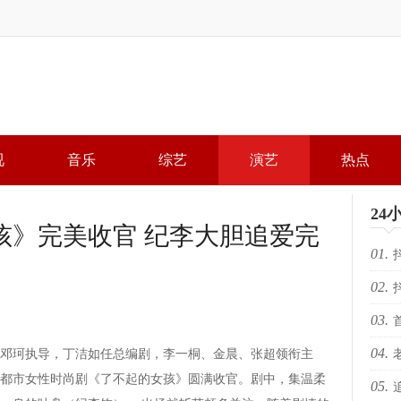
视
音乐
综艺
演艺
热点
24
孩》完美收官 纪李大胆追爱完
01.
02.
局，
03.
局，
04.
珂执导，丁洁如任总编剧，李一桐、金晨、张超领衔主
落幕 
都市女性时尚剧《了不起的女孩》圆满收官。剧中，集温柔
05.
KR
场“