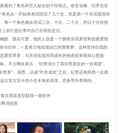
家看到了角色和艺人贴合的个性萌点。收官当晚，纪李也在
个角色从一开始来来回回试了几十次，也是第一个在试戏现场
，每一个角色都会尝试三次、十次、二十次，所以十分珍惜
路上前行是纪李对自己目前的定位。
默、踏实可爱，他的人设是一个拥有崇高梦想和甜蜜爱情
坚持与信仰，一直努力地实现自己的警察梦。这种坚持自我的
恋爱世界里，与关玥实现共同成长的他表面呆萌却心思缜
标。不少网友表示：“纪李演出了我对男朋友的一切渴望”。
全世界”。据悉，达成“叶舟成就”之后，纪李还将搭档一众戏
这位宜古宜今的小生未来的表现，也备受外界期待。
 复古西装造型获得一致好评
诠释演技派