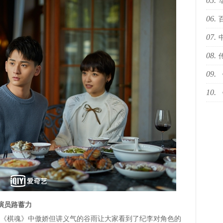
05.
十佳
06.
国际
07.
依林
08.
09.
下何
10.
然青
世代
演员路蓄力
《棋魂》中傲娇但讲义气的谷雨让大家看到了纪李对角色的