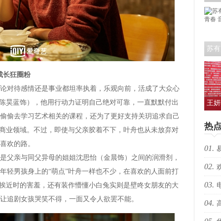
艺人
苏有
青春
成长狂圈粉
对待感情还是事业都坦率执着，乐观向前，活成了大众心
（陈昊蓝饰），他用行动力证明自己绝对可靠，一直默默付出
王妍
偷偷去学习艺术相关的课程，还为了更好支持关玥追求自己
人亮
热
的商业领域。不过，即使与父亲胶着不下，叶舟也从未放弃对
喜欢的路。
01.
父亲与同父异母的姐姐沈思怡（金晨饰）之间的润滑剂，
02.
生向
年轻男孩身上的“萌点”叶舟一样也不少，在喜欢的人面前打
03.
生挨近时的害羞，还有装作懵懂小白兔实则是壁咚女朋友的大
跃”
让追剧女孩哭笑不得，一面又令人欲罢不能。
04.
枪决