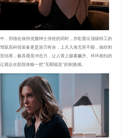
，邦德在保持优雅绅士传统的同时，亦彰显出顶级特工的
驾驭高科技装备更是游刃有余，上天入海无所不能，抽丝剥
至结尾，极具视觉冲击力，让人肾上腺素飙升。环环相扣的
让观众在影院体验一把“无暇喘息”的刺激感。