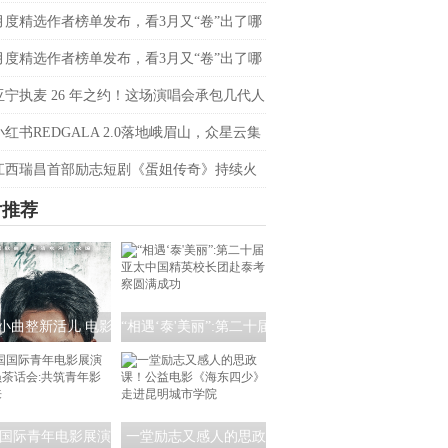
会定档4月20日
月度精选作者榜单发布，看3月又“卷”出了哪
音爆款？
月度精选作者榜单发布，看3月又“卷”出了哪
音爆款？
亚宁执麦 26 年之约！这场演唱会承包几代人
忆
小红书REDGALA 2.0落地峨眉山，众星云集
春日野心之约
江西瑞昌首部励志短剧《蛋姐传奇》持续火
双平台数据刷新纪录，见证本土力量
片推荐
小曲整新活儿 电影
“相遇‘泰'美丽”:第二十届
清水河：重生》角
亚太中国精英校长团赴
海报暗藏时间迷局
泰考察圆满成功
国际青年电影展演
一堂励志又感人的思政