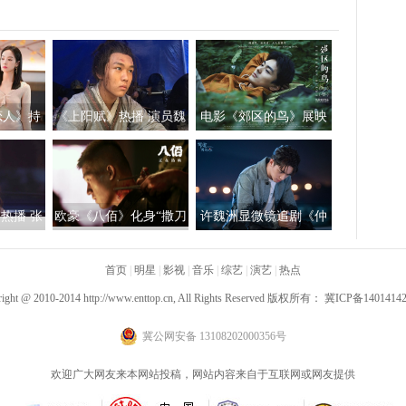
恋人》持
《上阳赋》热播 演员魏
电影《郊区的鸟》展映
开真相渐
子涵演技精湛获大众好
邓竞饰演工程师蚂蚁坚
评
毅又踟蹰
热播 张
欧豪《八佰》化身“撒刀
许魏洲显微镜追剧《仲
陷入情感
专业户”“能文能武”挑战
夏满天心》 甜蜜追妻变
多面演技
首页
|
明星
|
影视
|
音乐
|
综艺
言情小说男主
|
演艺
|
热点
right @ 2010-2014
http://www.enttop.cn
, All Rights Reserved 版权所有：
冀ICP备1401414
冀公网安备 13108202000356号
欢迎广大网友来本网站投稿，网站内容来自于互联网或网友提供