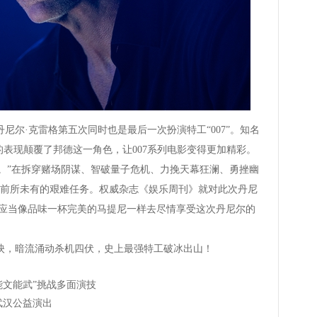
尔·克雷格第五次同时也是最后一次扮演特工“007”。知名
克雷格的表现颠覆了邦德这一角色，让007系列电影变得更加精彩。
片。”在拆穿赌场阴谋、智破量子危机、力挽天幕狂澜、勇挫幽
前所未有的艰难任务。权威杂志《娱乐周刊》就对此次丹尼
们应当像品味一杯完美的马提尼一样去尽情享受这次丹尼尔的
献映，暗流涌动杀机四伏，史上最强特工破冰出山！
能文能武”挑战多面演技
武汉公益演出