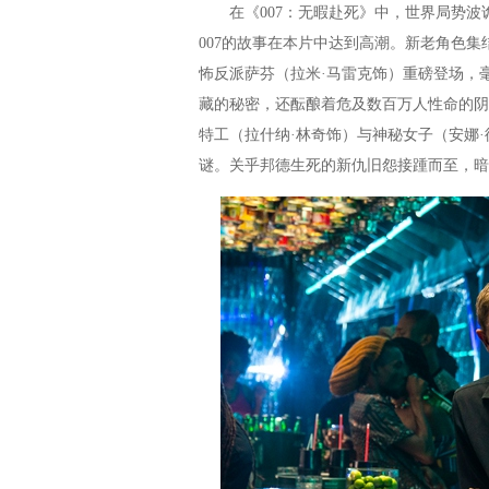
在《007：无暇赴死》中，世界局势波
007的故事在本片中达到高潮。新老角色
怖反派萨芬（拉米·马雷克饰）重磅登场，
藏的秘密，还酝酿着危及数百万人性命的阴
特工（拉什纳·林奇饰）与神秘女子（安娜
谜。关乎邦德生死的新仇旧怨接踵而至，暗