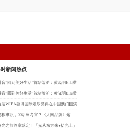
小时新闻热点
抖音“回到美好生活”首站落沪：黄晓明Ella攒
替都市人预约一场不赶时间的晚风
抖音“回到美好生活”首站落沪：黄晓明Ella攒
替都市人预约一场不赶时间的晚风
首届WIEA微博国际娱乐盛典在中国澳门圆满
朴宰范、边伯贤、RIIZE、BILLKIN、PP
老板求职，00后当考官？《大国品牌》这
反向招聘”脱口秀，让企业家“集体破防”
追光之旅终章落定！「光从东方来●拾光上」