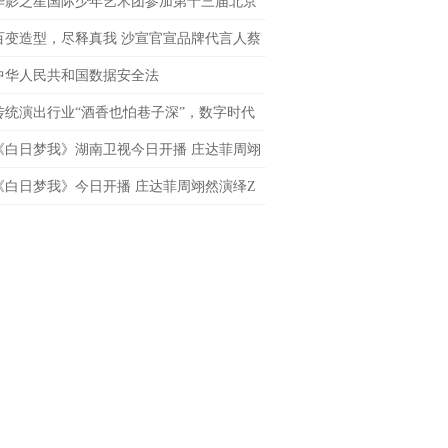
导演
华影之星国际少年艺术团参加第十三届北京
网络电影展，传承电影梦
百变造型，尽释真我 沙宣官宣品牌代言人蔡
 共启「出格」之旅
中华人民共和国数据安全法
传统演出行业“酒香也怕巷子深”，数字时代
处才是下一个突破口？
《白日梦我》湖南卫视今日开播 庄达菲周翊
春飞驰炽热逐梦
《白日梦我》今日开播 庄达菲周翊然演绎Z
炽热青春