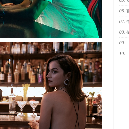
05.
十佳
06.
国际
07.
依林
08.
09.
下何
10.
然青
世代