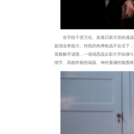
在手段千变万化、发展日新月异的谍战中
超强业务能力。传统的肉搏枪战不在话下，
茧般解开谜团，一场场恶战从影片开始缠斗
情节、高能炸裂的场面、神经紧绷的氛围将