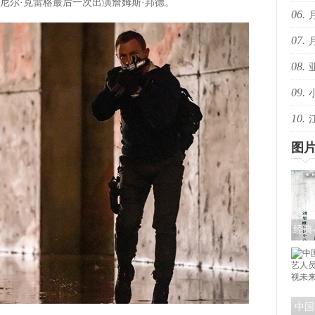
尼尔·克雷格最后一次出演詹姆斯·邦德。
06.
音乐
07.
些抖
08.
些抖
09.
的回
10.
共赴
爆！
图
经典
《探
色
中国