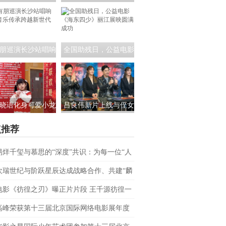
员茶话会:共筑青年
课！公益电影《海东四
影视未来
少》走进昆明城市学院
朋巡演长沙站唱响
全国助残日，公益电影
 音乐传承跨越新世
《海东四少》丽江展映
代
圆满成功
晓语化身可爱小龙
吕良伟新片上线与侄女
相央视春晚，为大
吕晨曦默契开播 彰显硬
点推荐
家送来新春祝福
汉父亲的铁汉柔情
易烊千玺与慕思的“深度”共识：为每一位“人
上者”续航
欢瑞世纪与阶跃星辰达成战略合作、共建“麟
AI联合实验室
电影《彷徨之刃》曝正片片段 王千源彷徨一
战恶魔少年
高峰荣获第十三届北京国际网络电影展年度