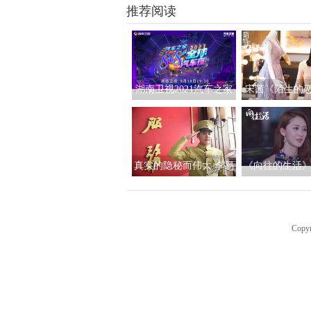
推荐阅读
湖南卫视2021汽车之家
宋茜《陌生的
818全球汽车夜今晚直播
续精彩 迷雾散
人文科技交织精彩即将
明
上演
真实的隐秘而伟大 李易
《向往的生活》
峰倾情演绎首部国安部
雯化身女总裁
宣传片
纠葛
Copy