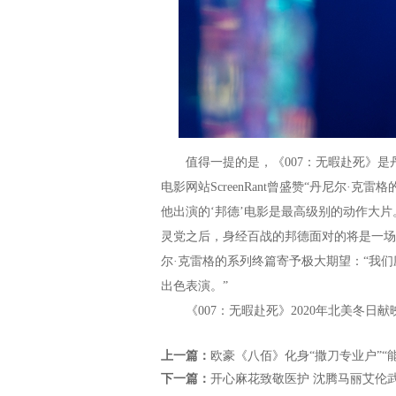
值得一提的是，《007：无暇赴死》是丹尼
电影网站ScreenRant曾盛赞“丹尼尔·
他出演的‘邦德’电影是最高级别的动作大
灵党之后，身经百战的邦德面对的将是一场
尔·克雷格的系列终篇寄予极大期望：“我
出色表演。”
《007：无暇赴死》2020年北美冬日
上一篇：
欧豪《八佰》化身“撒刀专业户”“
下一篇：
开心麻花致敬医护 沈腾马丽艾伦