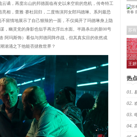
诡云谲，再度出山的邦德面临有史以来空前的危机，传奇特工
艺人
集结亮相，蕾雅·赛杜回归，二度饰演邦女郎玛德琳。系列最恐
毫不留情地展示了自己狠辣的一面，不仅揭开了玛德琳身上隐
谋，幽灵党的身影也似乎再次浮出水面。半路杀出的新00号
苏有
·德·阿玛斯饰）看似与邦德同阵作战，但其真实目的依然成
青春
潮汹涌之下他能否拯救世界？
王妍
人亮
热
01.
02.
生向
03.
跃”
04.
枪决