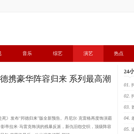
视
音乐
综艺
演艺
热点
24
邦德携豪华阵容归来 系列最高潮
01.
02.
局，
03.
局，
04.
死》发布“邦德归来”版全新预告。丹尼尔·克雷格再度饰演霸
落幕 
卡影帝拉米·马雷克饰演的残暴反派，新仇旧怨交织，顶级阵容
05.
KR
场“