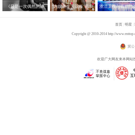
举行
《只是一次偶然的旅
“内娱养生天花板”吕良
浙江卫视与喜临门
行》呈现沉浸听感 窦靖
伟自创“空气二郎腿”引
战略合作，积极探
童首度创作电影原声
爆全网 网友：坚持10秒
新营销模式
首页
|
明星
|
已是极限
Copyright @ 2010-2014
http://www.enttop.
冀公网
欢迎广大网友来本网站