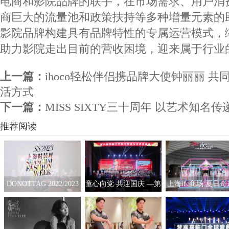
电商和影院品牌的联手，在市场需求、用户消
商巨大的流量池和政策扶持等多种增量元素的
影院品牌构建具有品牌特性的专属运营模式，
助力影院走出目前的营收困境，迎来属于行业
上一篇：
ihoco轻松伴侣携品牌大使钟丽丽 
活方式
下一篇：
MISS SIXTY三十周年 以艺术知名
推荐阅读
DONOTTAG 2022/2023
童心向党 共迎国庆 —第
上海ifc商场 夏日
时装创意秀开启，众星
六届“华韵之声”语文朗
拟互动艺术展
携手开启时髦新篇章
读大会总展演在京隆重