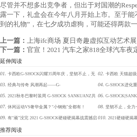
尽管并不想多出竞争者，但出于对国潮的Respe
露一下，礼盒会在今年八月开始上市。至于能
到的礼物”，在七夕成功虐狗，可能还得两款一
上一篇：
上海ifc商场 夏日奇趣虚拟互动艺术展
下一篇：
官宣！2021 汽车之家818全球汽车夜
延伸阅读
01.
02.
卡西欧G-SHOCK闪耀35周年庆，坚韧不止，无
卡西欧 天猫超级品
03.
04.
经典与传奇 风潮再起——G-
G-SHOCK进化
惧挑战
西安
05.
06.
2021秋冬巴黎时装周 G-SHOCK·SANKUANZ共
G-SHOCK|SA
SHOCK×GORILLAZ推出合作限量礼盒
角逐潮流争霸
07.
08.
休闲运动VS奢华金属？“小钢炮”全都有！
坚韧不止，全力一
创未来感世界
先行未来发售
09.
010.
有“顽”没完 2021 G-SHOCK硬碰硬揭幕战震撼启
2021硬碰硬
博为品牌代言人
动
推荐阅读