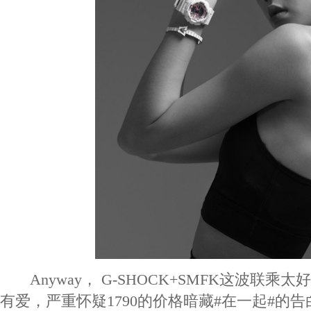
Anyway， G-SHOCK+SMFK这波联乘
有爱，严重怀疑1790的价格暗藏#在一起#的