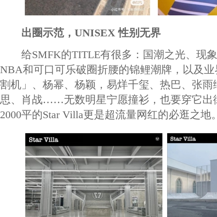
出圈示范，UNISEX 性别无界
给SMFK的TITLE有很多：国潮之光、现
NBA和可口可乐破圈折腰的锦鲤潮牌，以及
割机」、杨幂、杨颖，易烊千玺、热巴、张雨
思、肖战……无数明星宁愿撞衫，也要穿它出
2000平的Star Villa更是超流量网红的必逛之地