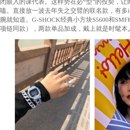
闭眼入的课代表。这样势在必“型”的投契，让
嗑。直接放一波去年失之交臂的联名款，有多i
腕就知道。G-SHOCK经典小方块S5600和S
项链同款），两款单品加成，戴上就是时髦本