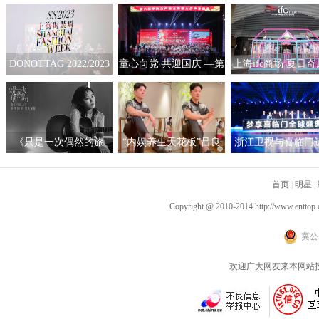
DONOTTAG 2022/2023
童心向党 共迎国庆 —第
上海ifc商场 夏日
时装创意秀开启，众星
六届“华韵之声”语文朗
拟互动艺术展
携手开启时髦新篇章
读大会总展演在京隆重
举行
《只是一次偶然的旅
“内娱养生天花板”吕良
浙江卫视与喜临门
行》呈现沉浸听感 窦靖
伟自创“空气二郎腿”引
战略合作，积极探
童首度创作电影原声
爆全网 网友：坚持10秒
新营销模式
首页
|
明星
|
已是极限
Copyright @ 2010-2014
http://www.enttop.
冀公网
欢迎广大网友来本网站