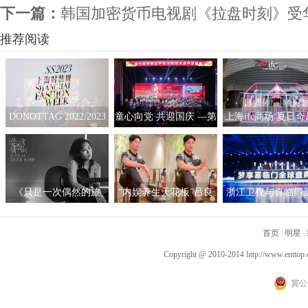
下一篇：
韩国加密货币电视剧《拉盘时刻》受华尔
推荐阅读
DONOTTAG 2022/2023
童心向党 共迎国庆 —第
上海ifc商场 夏日
时装创意秀开启，众星
六届“华韵之声”语文朗
拟互动艺术展
携手开启时髦新篇章
读大会总展演在京隆重
举行
《只是一次偶然的旅
“内娱养生天花板”吕良
浙江卫视与喜临门
行》呈现沉浸听感 窦靖
伟自创“空气二郎腿”引
战略合作，积极探
童首度创作电影原声
爆全网 网友：坚持10秒
新营销模式
首页
|
明星
|
已是极限
Copyright @ 2010-2014
http://www.enttop.
冀公网