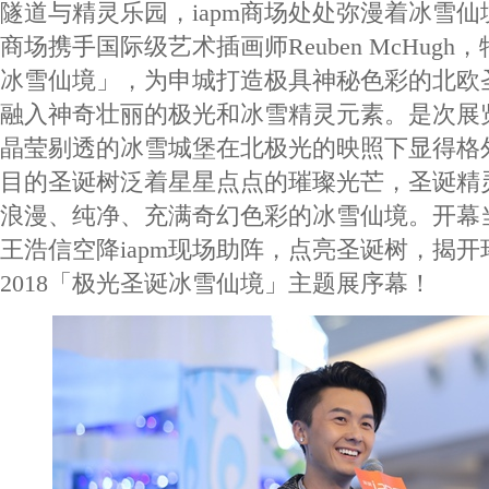
隧道与精灵乐园，iapm商场处处弥漫着冰雪仙境
商场携手国际级艺术插画师Reuben McHug
冰雪仙境」，为申城打造极具神秘色彩的北欧
融入神奇壮丽的极光和冰雪精灵元素。是次展
晶莹剔透的冰雪城堡在北极光的映照下显得格
目的圣诞树泛着星星点点的璀璨光芒，圣诞精
浪漫、纯净、充满奇幻色彩的冰雪仙境。开幕当
王浩信空降iapm现场助阵，点亮圣诞树，揭开环
2018「极光圣诞冰雪仙境」主题展序幕！