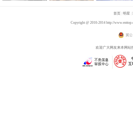
行》呈现沉浸听感 窦靖
伟自创“空气二郎腿”引
战略合作，积极探
童首度创作电影原声
爆全网 网友：坚持10秒
新营销模式
首页
|
明星
|
已是极限
Copyright @ 2010-2014
http://www.enttop.
冀公网
欢迎广大网友来本网站