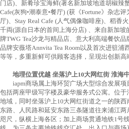
门店)、新肴珍宝海鲜(著名新加坡地道胡椒辣蟹)
Cafe(灰狗•潮泰意•餐厅) (获《Fortune》
厅)、Stay Real Cafe (人气偶像咖啡座)、
千両(源自日本的首间上海分店) 、来自新加
牌TWG Tea沙龙与精品店、意大利高端餐饮品
品牌安薇塔Annvita Tea Room以及首次进驻浦西
等等，多重新鲜可供顾客选择，呈现出创新高
地理位置优越 坐落沪上10大网红街 淮海
iapm商场属上海环贸广场大型综合发展项
包括两座甲级写字楼及豪华服务式公寓。位于
地域，同时坐落沪上10大网红街道之一的陕西
东路、人民路和延安东路三条隧道往来浦江两
咫尺，纵横上海各区；加上商场贯通地铁1号线、
线，为三条主要地铁线交汇处，出入口与商场