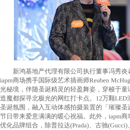
新鸿基地产代理有限公司执行董事冯秀炎表
iapm商场携手国际级艺术插画师Reuben McH
光秘境，伴随圣诞精灵的轻盈舞姿，穿梭于童
造魔都探寻北极光的网红打卡点。12万颗LE
圣诞氛围，融入互动体感拍摄装置的「璀璨圣
节日带来爱意满满的暖心祝福。此外，iapm
优化品牌组合，除普拉达(Prada)、古驰(Gucci)、