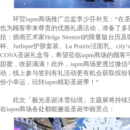
环贸iapm商场推广总监李少芬补充：“在圣诞
也为顾客带来尊贵的优惠礼遇活动，准备了多
括：插画艺术家Helga Stentzel的限量版台历及
杯、Jurlique护肤套装、La Prairie洁面乳、city
COVA圣诞礼盒等，希望莅临iapm商场的顾
甜蜜，收获满满！此外，iapm商场更透过微
动，线上参与签到有礼活动更有机会获取缤纷
份小幸运，玩转iapm精彩圣诞季！”
此次「极光圣诞冰雪仙境」主题展将持续至20
在iapm商场各处都能邂逅圣诞华丽景点：