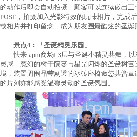
的动作后即会自动拍摄。顾客可以连续做出三
POSE，拍摄加入光影特效的玩味相片，完成
载相片并打印留念，成为朋友圈最酷炫的圣诞
景点4：「圣诞精灵乐园」
快来iapm商场L3层与圣诞小精灵共舞，以
灵感，魔幻的树干藤蔓与星光闪烁的圣诞树营
境，装置周围晶莹剔透的冰砖座椅邀您共赏童
的片刻亦能感受温馨灵动的圣诞氛围。