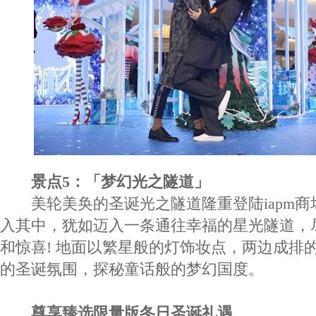
景点5：「梦幻光之隧道」
美轮美奂的圣诞光之隧道隆重登陆iapm商场
入其中，犹如迈入一条通往幸福的星光隧道，
和惊喜! 地面以繁星般的灯饰妆点，两边成排
的圣诞氛围，探秘童话般的梦幻国度。
尊享臻选限量版冬日圣诞礼遇