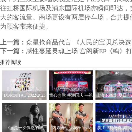
往虹桥国际机场及浦东国际机场亦瞬间即达，
大的客流量。商场更设有两层停车场，合共提供
为顾客带来便捷。
上一篇：
众星抢商品代言 《人民的宝贝总决
下一篇：
感性蔓延灵魂上场 宫阁新EP《鸣》
推荐阅读
DONOTTAG 2022/2023
童心向党 共迎国庆 —第
上海ifc商场 夏日
时装创意秀开启，众星
六届“华韵之声”语文朗
拟互动艺术展
携手开启时髦新篇章
读大会总展演在京隆重
举行
《只是一次偶然的旅
“内娱养生天花板”吕良
浙江卫视与喜临门