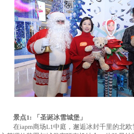
景点1: 「圣诞冰雪城堡」
在iapm商场L1中庭，邂逅冰封千里的北欧