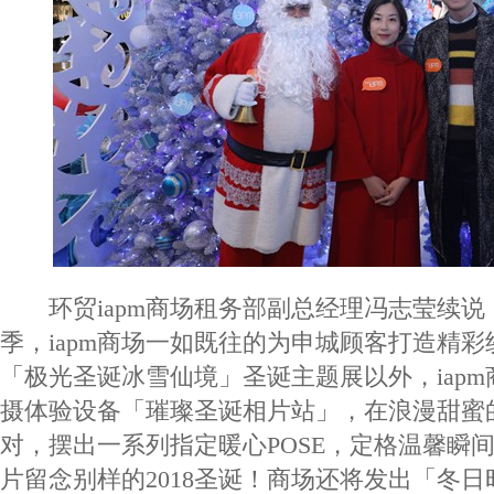
环贸iapm商场租务部副总经理冯志莹续说
季，iapm商场一如既往的为申城顾客打造精
「极光圣诞冰雪仙境」圣诞主题展以外，iap
摄体验设备「璀璨圣诞相片站」，在浪漫甜蜜
对，摆出一系列指定暖心POSE，定格温馨瞬
片留念别样的2018圣诞！商场还将发出「冬