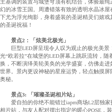
主基调的装置与城堡穹顶有机结合，体验最纯
幻的冰雪王国。周遭错落有致的透明水晶冰屋
下尤为浮光绚影，身着盛装的圣诞精灵们嬉戏
的圣诞祝福！
景点2：「炫美北极光」
巨型LED屏呈现令人叹为观止的极光美景
光“欧若拉”在城堡的LED屏幕上跳跃流转，
换，不断演绎美轮美奂的光学盛宴，仿佛走进
世界。景内更设神秘的星座运势，轻点触摸屏
奥秘。
景点3: 「璀璨圣诞相片站」
爱自拍的你绝不能错过iapm商场L2层独家
相片站，与友人配对摆出指定的暖心POSE，