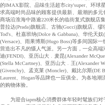
的IMAX影院、品味生活超市city'super、
求高端时尚品味的顾客提供最新、最潮的多元化购
商场沿淮海中路逾220米长的临街复式旗舰店
普拉达(Prada)旗舰店、古驰(Gucci)旗舰店、缪缪(
Tod's、杜嘉班纳(Dolce & Gabbana)、华伦天奴(
(Versace)、雨果博斯(Hugo Boss)等多间
营造出不凡的慑人气派。另一方面，一众高端
迪(FENDI)、亚历山大﹒麦昆(Alexander Mc
(Stella McCartney)、亚历山大﹒王(Alexander
(Givenchy)、孟克莱 (Moncler)、戴比尔斯(DE B
Laurent、Hogan等品牌也一应俱全。为各
的购物体验。
为迎合iapm核心消费群体年轻时髦族们对