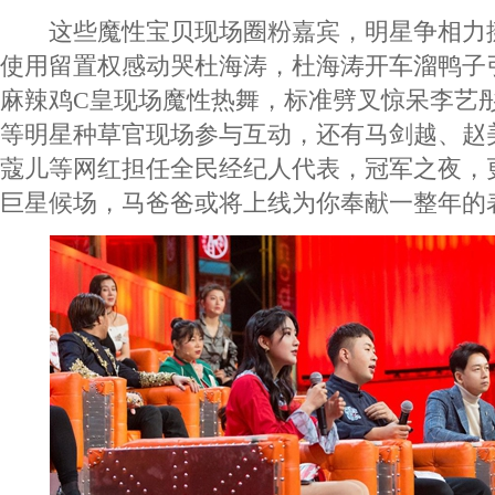
这些魔性宝贝现场圈粉嘉宾，明星争相力
使用留置权感动哭杜海涛，杜海涛开车溜鸭子
麻辣鸡C皇现场魔性热舞，标准劈叉惊呆李艺
等明星种草官现场参与互动，还有马剑越、赵
蔻儿等网红担任全民经纪人代表，冠军之夜，
巨星候场，马爸爸或将上线为你奉献一整年的