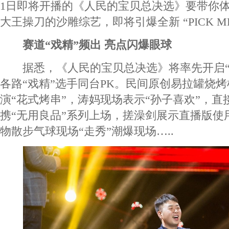
1日即将开播的《人民的宝贝总决选》要带你
大王操刀的沙雕综艺，即将引爆全新 “PICK 
赛道“戏精”频出 亮点闪爆眼球
据悉，《人民的宝贝总决选》将率先开启“
各路“戏精”选手同台PK。民间原创易拉罐烧烤
演“花式烤串”，涛妈现场表示“孙子喜欢”，直
携“无用良品”系列上场，搓澡剑展示直播版使
物散步气球现场“走秀”潮爆现场…..