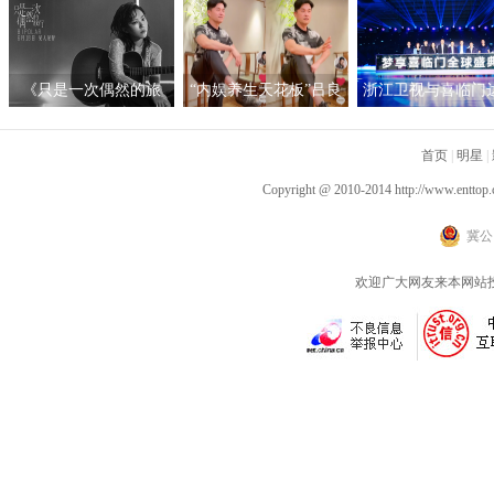
时装创意秀开启，众星
六届“华韵之声”语文朗
拟互动艺术展
携手开启时髦新篇章
读大会总展演在京隆重
举行
《只是一次偶然的旅
“内娱养生天花板”吕良
浙江卫视与喜临门
行》呈现沉浸听感 窦靖
伟自创“空气二郎腿”引
战略合作，积极探
童首度创作电影原声
爆全网 网友：坚持10秒
新营销模式
首页
|
明星
|
已是极限
Copyright @ 2010-2014
http://www.enttop.
冀公网
欢迎广大网友来本网站