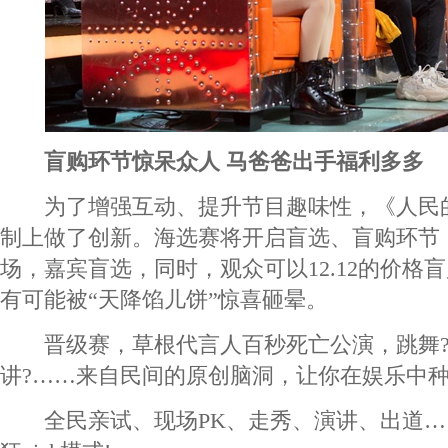
盲购环节惊呆众人 马爸爸出手福利多多
为了增强互动、提升节目趣味性，《人民
制上做了创新。海选赛将开启盲选、盲购环节
场，嘉宾盲选，同时，观众可以12.12的价格
有可能被“天降馅儿饼”惊喜砸晕。
晋级赛，草根代言人百秒死亡公演，跳舞?
讲?……来自民间的原创脑洞，让你在娱乐中
全民亲试、现场PK、走秀、演讲、出道…