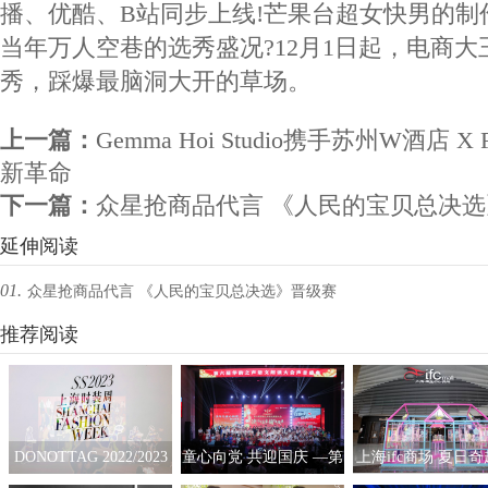
播、优酷、B站同步上线!芒果台超女快男的制
当年万人空巷的选秀盛况?12月1日起，电商
秀，踩爆最脑洞大开的草场。
上一篇：
Gemma Hoi Studio携手苏州W酒店 
新革命
下一篇：
众星抢商品代言 《人民的宝贝总决
延伸阅读
01.
众星抢商品代言 《人民的宝贝总决选》晋级赛
高燃开启
推荐阅读
DONOTTAG 2022/2023
童心向党 共迎国庆 —第
上海ifc商场 夏日