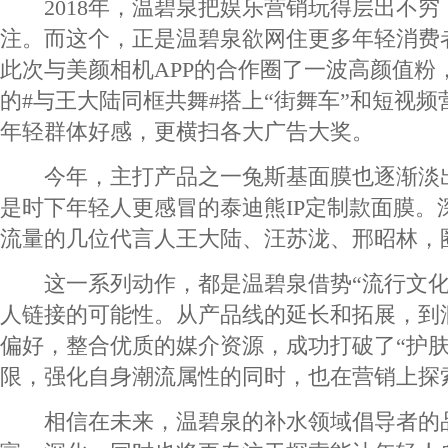
2018年，温碧泉把娱乐营销玩得层出不穷，
注。而这个，正是温碧泉欲网住更多年轻消费
此次与美颜相机APP的合作圈了一波高颜值粉
的#与王大陆同框共舞#搭上“街舞车”和短视
年轻群体好感，更横扫各大广告大奖。
今年，主打产品之一兔斯基面膜也逐渐淡
是时下年轻人更感冒的泰迪熊IP定制款面膜。
流量的几位代言人王大陆、汪苏泷、邢昭林，
这一系列动作，都是温碧泉借势“流行文化
人链接的可能性。从产品线的延长和拓展，到洞
偏好，整合优质的媒介资源，成功打破了“护肤
限，强化自身潮流属性的同时，也在营销上探
相信在未来，温碧泉的补水领域倡导者的