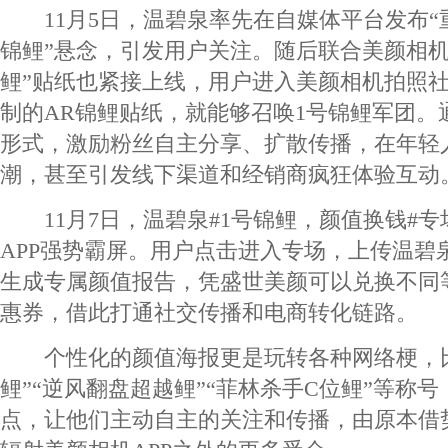
11月5日，温碧泉率先在自媒体平台发布“
锦鲤”悬念，引发用户关注。随后联合美颜相机A
鲤”贴纸也紧接上线，用户进入美颜相机拍照
制的AR锦鲤贴纸，就能够召唤1号锦鲤军团。
形式，激励粉丝自主分享、扩散传播，在年轻
潮，甚至引发线下渠道和经销商疯狂体验互动
11月7日，温碧泉#1号锦鲤，颜值换钱#专
APP强势霸屏。用户点击进入专场，上传温碧
生成专属颜值报告，凭盛世美颜可以兑换不同
惠券，借此打通社交传播和电商转化链路。
个性化的颜值海报更是玩转各种网络梗，比
鲤”“逆风翻盘超越鲤”“菲林杀手C位鲤”等称
点，让他们主动自主的关注和传播，由原本借