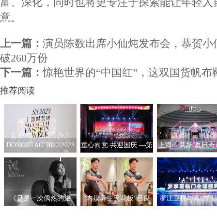
富、深化，同时也将更专注于探索能让年轻人
意。
上一篇：
演员陈数出席小仙炖发布会，恭贺小
破260万份
下一篇：
惊艳世界的“中国红”，这双国货帆布
推荐阅读
DONOTTAG 2022/2023
童心向党 共迎国庆 —第
上海ifc商场 夏日
时装创意秀开启，众星
六届“华韵之声”语文朗
拟互动艺术展
携手开启时髦新篇章
读大会总展演在京隆重
举行
《只是一次偶然的旅
“内娱养生天花板”吕良
浙江卫视与喜临门
行》呈现沉浸听感 窦靖
伟自创“空气二郎腿”引
战略合作，积极探