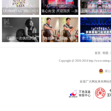
DONOTTAG 2022/2023
童心向党 共迎国庆 —第
上海ifc商场 夏日
时装创意秀开启，众星
六届“华韵之声”语文朗
拟互动艺术展
携手开启时髦新篇章
读大会总展演在京隆重
举行
《只是一次偶然的旅
“内娱养生天花板”吕良
浙江卫视与喜临门
行》呈现沉浸听感 窦靖
伟自创“空气二郎腿”引
战略合作，积极探
童首度创作电影原声
爆全网 网友：坚持10秒
新营销模式
首页
|
明星
|
已是极限
Copyright @ 2010-2014
http://www.enttop.
冀公网
欢迎广大网友来本网站