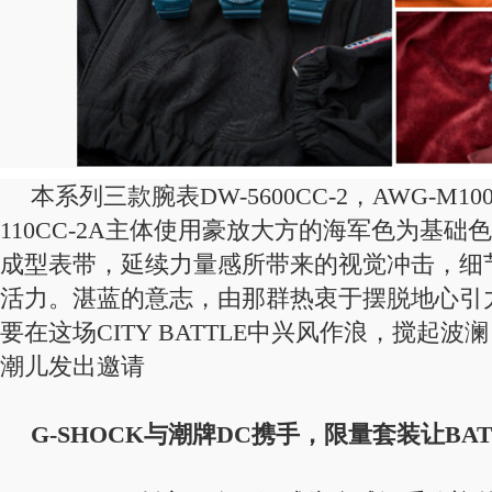
本系列三款腕表DW-5600CC-2，AWG-M100
110CC-2A主体使用豪放大方的海军色为基
成型表带，延续力量感所带来的视觉冲击，细
活力。湛蓝的意志，由那群热衷于摆脱地心引
要在这场CITY BATTLE中兴风作浪，搅起
潮儿发出邀请
G-SHOCK与潮牌DC携手，限量套装让BA