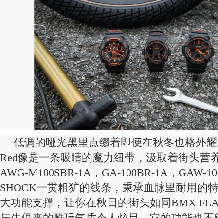
低调的哑光黑里点缀着即便在秋冬也格外耀眼的
Red像是一条吸睛的魔力纽带，汲取着街头营
AWG-M100SBR-1A，GA-100BR-1A，GAW-1
SHOCK一贯粗犷的线条，秉承血脉里耐用的
大功能支撑，让你在秋日的街头如同BMX FLA
与生俱来的酷玩气质令人炫目。它的功能也不