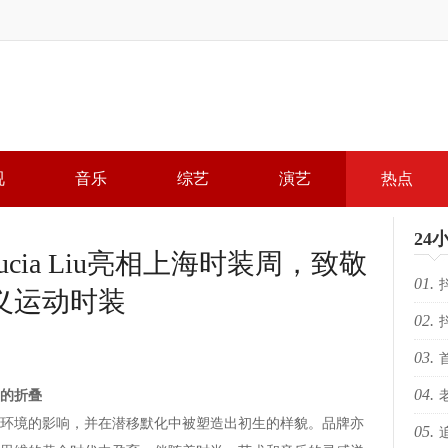
视
音乐
综艺
演艺
热点
24
cia Liu亮相上海时装周，致敬
01.
义运动时装
02.
局，
03.
局，
04.
的折叠
落幕 
境的影响，并在潜移默化中被塑造出初生的样貌。品牌亦
05.
KR
场“