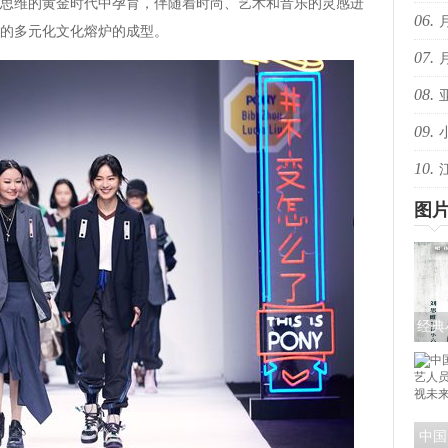
于艺术思维的黄金时代中孕育，伴随着时尚、艺术和音乐的灵感迸
06.
音乐
代的多元化文化熔炉的成型。
07.
些抖
08.
些抖
09.
的回
10.
共赴
爆！
图
经典
《探
色
中国