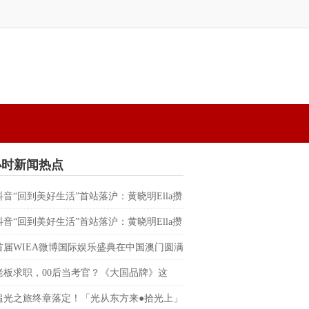
小时新闻热点
抖音“回到美好生活”首站落沪：黄晓明Ella攒
替都市人预约一场不赶时间的晚风
抖音“回到美好生活”首站落沪：黄晓明Ella攒
替都市人预约一场不赶时间的晚风
首届WIEA微博国际娱乐盛典在中国澳门圆满
朴宰范、边伯贤、RIIZE、BILLKIN、PP
老板求职，00后当考官？《大国品牌》这
反向招聘”脱口秀，让企业家“集体破防”
追光之旅终章落定！「光从东方来●拾光上」