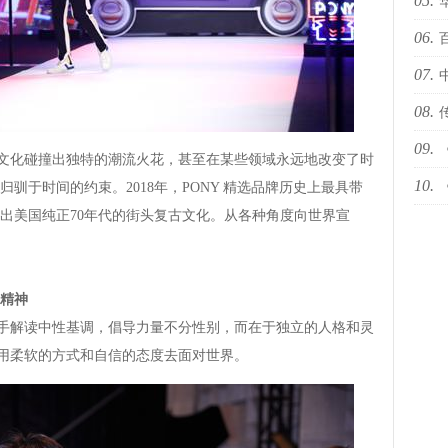
05.
十佳
06.
国际
07.
依林
08.
09.
下何
文化碰撞出独特的潮流火花，甚至在某些领域永远地改变了时
10.
然青
驯于时间的约束。2018年，PONY 精选品牌历史上最具带
出美国纯正70年代的街头复古文化。从各种角度向世界宣
世代
精神
手解读中性基调，倡导力量不分性别，而在于独立的人格和灵
，用柔软的方式和自信的态度去面对世界。