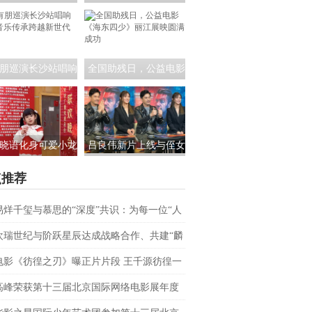
员茶话会:共筑青年
课！公益电影《海东四
影视未来
少》走进昆明城市学院
朋巡演长沙站唱响
全国助残日，公益电影
 音乐传承跨越新世
《海东四少》丽江展映
代
圆满成功
晓语化身可爱小龙
吕良伟新片上线与侄女
相央视春晚，为大
吕晨曦默契开播 彰显硬
点推荐
家送来新春祝福
汉父亲的铁汉柔情
易烊千玺与慕思的“深度”共识：为每一位“人
上者”续航
欢瑞世纪与阶跃星辰达成战略合作、共建“麟
AI联合实验室
电影《彷徨之刃》曝正片片段 王千源彷徨一
战恶魔少年
高峰荣获第十三届北京国际网络电影展年度