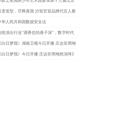
导演
华影之星国际少年艺术团参加第十三届北京
网络电影展，传承电影梦
百变造型，尽释真我 沙宣官宣品牌代言人蔡
 共启「出格」之旅
中华人民共和国数据安全法
传统演出行业“酒香也怕巷子深”，数字时代
处才是下一个突破口？
《白日梦我》湖南卫视今日开播 庄达菲周翊
春飞驰炽热逐梦
《白日梦我》今日开播 庄达菲周翊然演绎Z
炽热青春