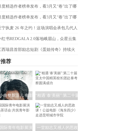
会定档4月20日
月度精选作者榜单发布，看3月又“卷”出了哪
音爆款？
月度精选作者榜单发布，看3月又“卷”出了哪
音爆款？
亚宁执麦 26 年之约！这场演唱会承包几代人
忆
小红书REDGALA 2.0落地峨眉山，众星云集
春日野心之约
江西瑞昌首部励志短剧《蛋姐传奇》持续火
双平台数据刷新纪录，见证本土力量
片推荐
小曲整新活儿 电影
“相遇‘泰'美丽”:第二十届
清水河：重生》角
亚太中国精英校长团赴
海报暗藏时间迷局
泰考察圆满成功
国际青年电影展演
一堂励志又感人的思政