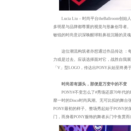
Lucia Liu – 时尚平台theBall
多明星与品牌都尊重的视觉与形象创导者。
敏锐的时尚意识深唤醒球鞋鼻祖沉睡的灵魂
这位潮流构筑者亦想通过作品传达 ：每
力或是过去。应该选择面对它，战胜自我展开新
「V」型LOGO，传达出PONY从始至终
时尚若有源头，那便是万变中的不变
PONY#不变怎么了#秀场还原70年代的
靡一时的Disco时尚风潮。无可比拟的舞
PONY最初的样子。整场秀起始于PONY
门，而身着PONY服饰的舞者从门中鱼贯