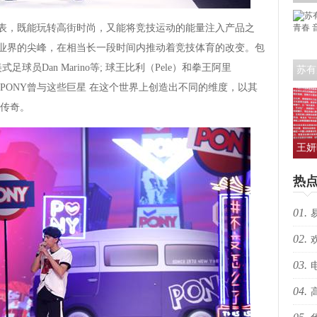
艺人
表，既能玩转高街时尚，又能将竞技运动的能量注入产品之
在业界的尖峰，在相当长一段时间内推动着竞技体育的改变。包
式足球员Dan Marino等; 球王比利（Pele）和拳王阿里
苏有
支持者。PONY曾与这些巨星 在这个世界上创造出不同的维度，以其
青春
传奇。
王妍
人亮
热
01.
02.
生向
03.
跃”
04.
枪决