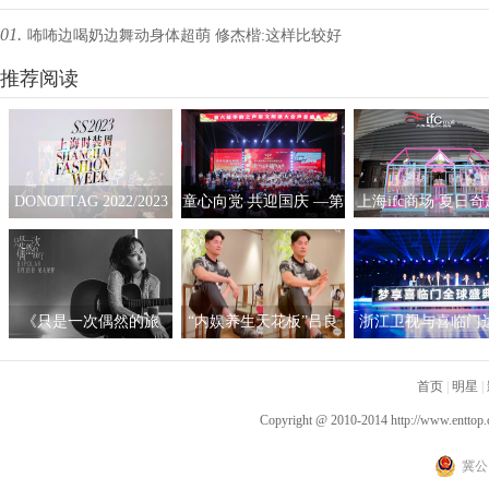
01.
咘咘边喝奶边舞动身体超萌 修杰楷:这样比较好
喝?
推荐阅读
DONOTTAG 2022/2023
童心向党 共迎国庆 —第
上海ifc商场 夏日
时装创意秀开启，众星
六届“华韵之声”语文朗
拟互动艺术展
携手开启时髦新篇章
读大会总展演在京隆重
举行
《只是一次偶然的旅
“内娱养生天花板”吕良
浙江卫视与喜临门
行》呈现沉浸听感 窦靖
伟自创“空气二郎腿”引
战略合作，积极探
童首度创作电影原声
爆全网 网友：坚持10秒
新营销模式
首页
|
明星
|
已是极限
Copyright @ 2010-2014
http://www.enttop.
冀公网