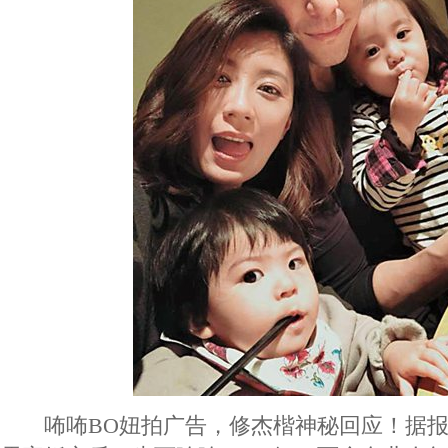
咘咘BO妞拍广告，修杰楷神秘回应！据报