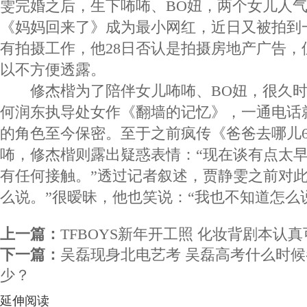
雯完婚之后，生下咘咘、BO妞，两个女儿人
《妈妈回来了》成为最小网红，近日又被拍到
有拍摄工作，他28日否认是拍摄房地产广告，
以不方便透露。
修杰楷为了陪伴女儿咘咘、BO妞，很久时
何润东执导处女作《翻墙的记忆》，一通电话
的角色至今保密。至于之前疯传《爸爸去哪儿
咘，修杰楷则露出疑惑表情：“现在谈有点太
有任何接触。”透过记者叙述，贾静雯之前对此
么说。”很暧昧，他也笑说：“我也不知道怎么
上一篇：
TFBOYS新年开工照 化妆背剧本认
下一篇：
吴磊现身北电艺考 吴磊高考什么时
少？
延伸阅读