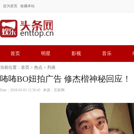
设为首页
收藏本站
首页
明星
影视
音乐
当前位置：
首页
>
热点
> 列表
咘咘BO妞拍广告 修杰楷神秘回应！
Date：2018-03-01 12:56:43 来源：互联网