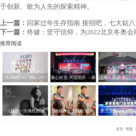
于创新、敢为人先的探索精神。
上一篇：
回家过年生存指南 接招吧，七大姑
下一篇：
佟健：坚守信仰，为2022北京冬奥会
推荐阅读
DONOTTAG 2022/2023
童心向党 共迎国庆 —第
上海ifc商场 夏日
时装创意秀开启，众星
六届“华韵之声”语文朗
拟互动艺术展
携手开启时髦新篇章
读大会总展演在京隆重
举行
《只是一次偶然的旅
“内娱养生天花板”吕良
浙江卫视与喜临门
行》呈现沉浸听感 窦靖
伟自创“空气二郎腿”引
战略合作，积极探
童首度创作电影原声
爆全网 网友：坚持10秒
新营销模式
首页
|
明星
|