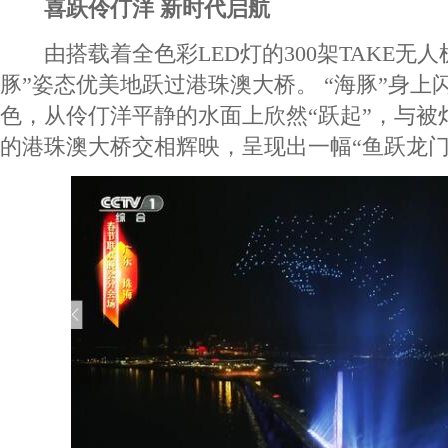
喜跃伶仃洋 新时代启航
由搭载着全色彩LED灯的300架TAKE无人
豚”姿态优美地跃过港珠澳大桥。 “海豚”身上
色，从伶仃洋平静的水面上欣然“跃起”，与被
的港珠澳大桥交相辉映，呈现出一幅“鱼跃龙门