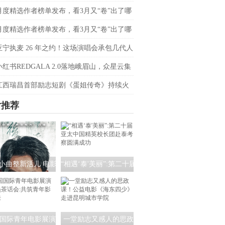
会定档4月20日
月度精选作者榜单发布，看3月又“卷”出了哪
音爆款？
月度精选作者榜单发布，看3月又“卷”出了哪
音爆款？
亚宁执麦 26 年之约！这场演唱会承包几代人
忆
小红书REDGALA 2.0落地峨眉山，众星云集
春日野心之约
江西瑞昌首部励志短剧《蛋姐传奇》持续火
双平台数据刷新纪录，见证本土力量
片推荐
小曲整新活儿 电影
“相遇‘泰'美丽”:第二十届
清水河：重生》角
亚太中国精英校长团赴
海报暗藏时间迷局
泰考察圆满成功
国际青年电影展演
一堂励志又感人的思政