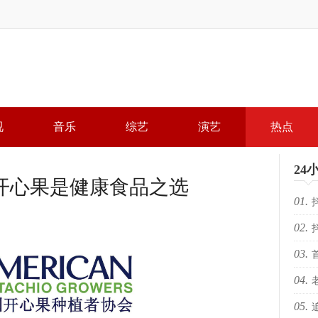
视
音乐
综艺
演艺
热点
24
开心果是健康食品之选
01.
02.
局，
03.
局，
04.
落幕 
05.
KR
场“