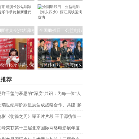
员茶话会:共筑青年
课！公益电影《海东四
影视未来
少》走进昆明城市学院
朋巡演长沙站唱响
全国助残日，公益电影
 音乐传承跨越新世
《海东四少》丽江展映
代
圆满成功
晓语化身可爱小龙
吕良伟新片上线与侄女
相央视春晚，为大
吕晨曦默契开播 彰显硬
点推荐
家送来新春祝福
汉父亲的铁汉柔情
易烊千玺与慕思的“深度”共识：为每一位“人
上者”续航
欢瑞世纪与阶跃星辰达成战略合作、共建“麟
AI联合实验室
电影《彷徨之刃》曝正片片段 王千源彷徨一
战恶魔少年
高峰荣获第十三届北京国际网络电影展年度