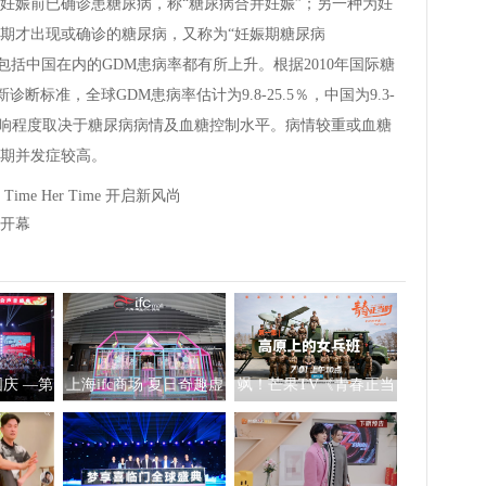
娠前已确诊患糖尿病，称“糖尿病合并妊娠”；另一种为妊
期才出现或确诊的糖尿病，又称为“妊娠期糖尿病
包括中国在内的GDM患病率都有所上升。根据2010年国际糖
断标准，全球GDM患病率估计为9.8-25.5％，中国为9.3-
及影响程度取决于糖尿病病情及血糖控制水平。病情较重或血糖
期并发症较高。
Time Her Time 开启新风尚
京开幕
庆 —第
上海ifc商场 夏日奇趣虚
飒！芒果TV《青春正当
”语文朗
拟互动艺术展
时》走近首支高原女子
在京隆重
飞行班