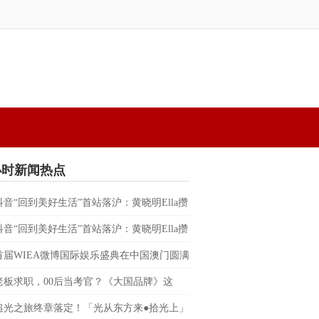
小时新闻热点
抖音“回到美好生活”首站落沪：黄晓明Ella攒
替都市人预约一场不赶时间的晚风
抖音“回到美好生活”首站落沪：黄晓明Ella攒
替都市人预约一场不赶时间的晚风
首届WIEA微博国际娱乐盛典在中国澳门圆满
朴宰范、边伯贤、RIIZE、BILLKIN、PP
老板求职，00后当考官？《大国品牌》这
反向招聘”脱口秀，让企业家“集体破防”
追光之旅终章落定！「光从东方来●拾光上」