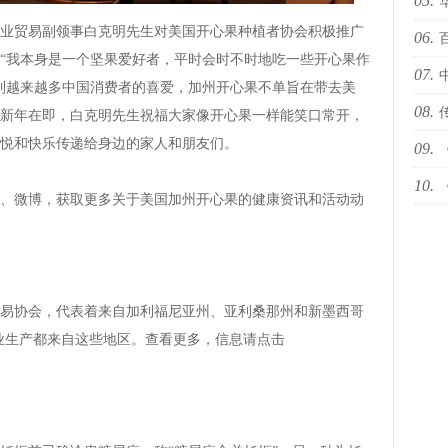
05.
十佳
贸易副领事白克明先生对美国开心果种植者协会积极推广
06.
国际
“我本身是一个坚果爱好者，平时会时不时地吃一些开心果作
07.
依林
到越来越多中国消费者的喜爱，加州开心果不单旨在带去美
08.
新年在即，白克明先生祝福大家像开心果一样能笑口常开，
悦和快乐传递给身边的家人和朋友们。
09.
下何
10.
然青
微博，获取更多关于美国加州开心果的健康资讯和活动动
世代
协会，代表着来自加利福尼亚州、亚利桑那州和新墨西哥
工业生产都来自这些地区。查看更多，信息请点击