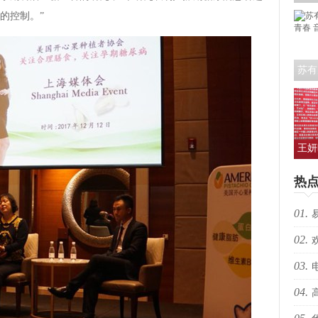
艺人
的控制。”
苏有
青春
王妍
人亮
热
01.
02.
生向
03.
跃”
04.
枪决