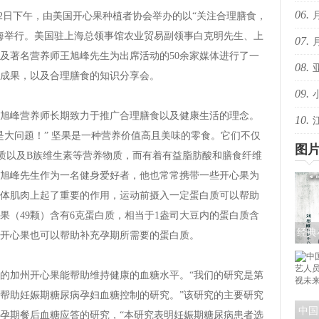
06.
音乐
月12日下午，由美国开心果种植者协会举办的以“关注合理膳食，
海举行。美国驻上海总领事馆农业贸易副领事白克明先生、上
07.
些抖
及著名营养师王旭峰先生为出席活动的50余家媒体进行了一
08.
些抖
成果，以及合理膳食的知识分享会。
09.
的回
峰营养师长期致力于推广合理膳食以及健康生活的理念。
10.
共赴
是大问题！” 坚果是一种营养价值高且美味的零食。它们不仅
爆！
图
质以及B族维生素等营养物质，而有着有益脂肪酸和膳食纤维
旭峰先生作为一名健身爱好者，他也常常携带一些开心果为
体肌肉上起了重要的作用，运动前摄入一定蛋白质可以帮助
果（49颗）含有6克蛋白质，相当于1盎司大豆内的蛋白质含
经典
开心果也可以帮助补充孕期所需要的蛋白质。
《探
加州开心果能帮助维持健康的血糖水平。“我们的研究是第
色
帮助妊娠期糖尿病孕妇血糖控制的研究。”该研究的主要研究
中国
孕期餐后血糖应答的研究，“本研究表明妊娠期糖尿病患者选