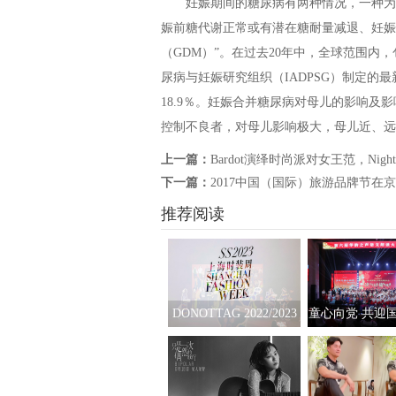
妊娠期间的糖尿病有两种情况，一种为妊
娠前糖代谢正常或有潜在糖耐量减退、妊娠
（GDM）”。在过去20年中，全球范围内，
尿病与妊娠研究组织（IADPSG）制定的最新诊
18.9％。妊娠合并糖尿病对母儿的影响
控制不良者，对母儿影响极大，母儿近、远
上一篇：
Bardot演绎时尚派对女王范，Night 
下一篇：
2017中国（国际）旅游品牌节在
推荐阅读
DONOTTAG 2022/2023
童心向党 共迎国
时装创意秀开启，众星
六届“华韵之声
携手开启时髦新篇章
读大会总展演
举行