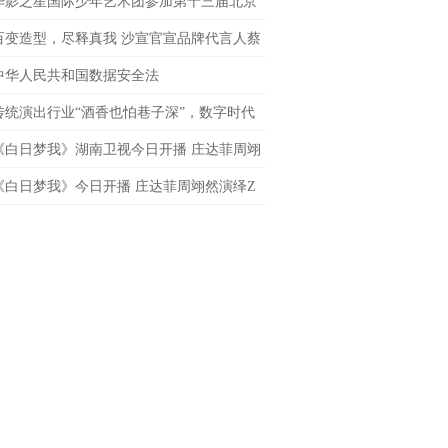
导演
华影之星国际少年艺术团参加第十三届北京
网络电影展，传承电影梦
百变造型，尽释真我 沙宣官宣品牌代言人蔡
 共启「出格」之旅
中华人民共和国数据安全法
传统演出行业“酒香也怕巷子深”，数字时代
处才是下一个突破口？
《白日梦我》湖南卫视今日开播 庄达菲周翊
春飞驰炽热逐梦
《白日梦我》今日开播 庄达菲周翊然演绎Z
炽热青春