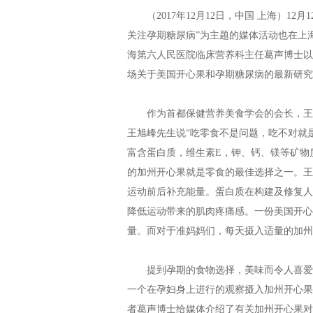
（2017年12月12日，中国 上海）12
关注孕期糖尿病”为主题的媒体活动也在上
海第六人民医院临床营养科主任葛声博士以
场关于美国开心果和孕期糖尿病的最新研究
作为首都保健营养美食学会的会长，王旭
王旭峰先生说“吃零食不是问题，吃不对就
富含蛋白质，维生素E，钾、钙、镁等矿物
的加州开心果就是零食的最佳选择之一。王
运动前后补充能量。蛋白质在构建及修复人
降低运动带来的肌肉疼痛感。一份美国开心
量。而对于准妈妈们，每天摄入适量的加州
提到孕期的食物选择，美味而令人喜爱的
一个在孕妇身上进行的观察摄入加州开心果
者葛声博士给媒体介绍了有关加州开心果对