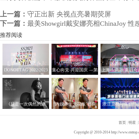
上一篇：
守正出新 央视点亮暑期荧屏
下一篇：
最美Showgirl戴安娜亮相ChinaJo
推荐阅读
DONOTTAG 2022/2023
童心向党 共迎国庆 —第
上海ifc商场 夏日
时装创意秀开启，众星
六届“华韵之声”语文朗
拟互动艺术展
携手开启时髦新篇章
读大会总展演在京隆重
举行
《只是一次偶然的旅
“内娱养生天花板”吕良
浙江卫视与喜临门
行》呈现沉浸听感 窦靖
伟自创“空气二郎腿”引
战略合作，积极探
童首度创作电影原声
爆全网 网友：坚持10秒
新营销模式
首页
|
明星
|
已是极限
Copyright @ 2010-2014
http://www.enttop.