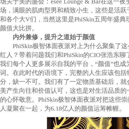
场关于美的盛会：esee Lounge & Bar在
场，满眼的肌肉型男和精致小生，这些是活跃
和各个大V们，当然这里是PhiSkin五周年盛
颜值大比拼。
内外兼修，提升之道始于颜值
PhiSkin极智体面夜派对上为什么聚集了
红人？带着问题我们和PhiSkin的CIO张浩
我们每个人更多展示自我的平台，“颜值”也成
词。在此时代的语境下，完整的人生应该包括
分，缺一不可。我们有了一定物质基础后，就
美产生向往和价值认可，这也是对生活品质的
的心怀敬意。PhiSkin极智体面夜派对把这些
人凝聚在一起，为6.18亿人的颜值运筹帷幄。